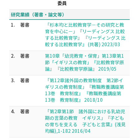
委員
研究業績（著書・論文等）
1.
著書
「杉本均と比較教育学－その研究と教
育を中心に－」『リーディングス 比較
する比較教育学』 『リーディングス 比
較する比較教育学』 (共著) 2023/03
2.
著書
第10章「幼児教育・保育」第13章第1
節「イギリスの教育」『比較教育学原
論』 『比較教育学原論』 2019/05
3.
著書
「第12章諸外国の教育制度 第2節イ
ギリスの教育制度」『教職教養講座第
13巻 教育制度』 『教職教養講座第
13巻 教育制度』 2018/10
4.
著書
「第2章第1節 諸外国における乳幼児
期の言葉の教育 イギリス」『子ども
の育ちを支える 子どもと言葉』(浅見
均編),1-182 2016/04