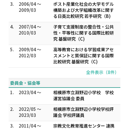
3.
2006/04 ～
ポスト産業化社会の大学モデル
2009/03
構築および大学組織改革に関す
る日英比較研究 若手研究（B)
4.
2007/04 ～
子育て支援制度の整合性・公共
2010/03
性・平等性に関する国際比較研
究 基盤研究（C)
5.
2009/04 ～
高等教育における学習成果アセ
2012/03
スメントと質保証に関する国際
比較研究 基盤研究（C)
全件表示（8件）
委員会・協会等
1.
2023/04 ～
相模原市立淵野辺小学校 学校
運営協議会 委員
2.
2022/05 ～
相模原市立淵野辺小学校学校評
2023/03
議会 学校評議員
3.
2011/04 ～
宗教文化教育推進センター 連携