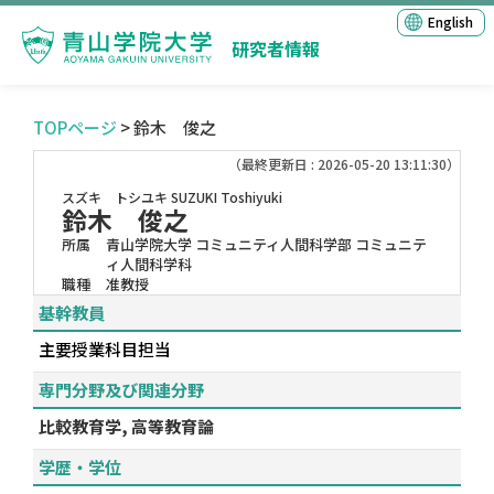
English
研究者情報
TOPページ
> 鈴木 俊之
（最終更新日 : 2026-05-20 13:11:30）
スズキ トシユキ
SUZUKI Toshiyuki
鈴木 俊之
所属
青山学院大学 コミュニティ人間科学部 コミュニテ
ィ人間科学科
職種
准教授
基幹教員
主要授業科目担当
専門分野及び関連分野
比較教育学, 高等教育論
学歴・学位