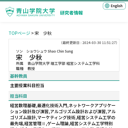
English
研究者情報
TOPページ
> 宋 少秋
（最終更新日 : 2024-03-30 11:51:27）
ソン ショウシュウ
Shao Chin Sung
宋 少秋
所属
青山学院大学 理工学部 経営システム工学科
職種
教授
基幹教員
主要授業科目担当
担当科目
経営数理基礎,最適化技術入門,ネットワークアプリケー
ション設計及び演習,アルゴリズム設計および演習,アル
ゴリズム設計,マーケティング技術,経営システム工学の
最先端,経営管理Ⅱ,ゲーム理論,経営システム工学特別