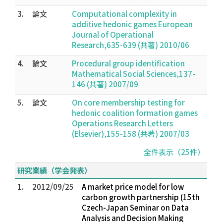
3.
論文
Computational complexity in
additive hedonic games European
Journal of Operational
Research,635-639 (共著) 2010/06
4.
論文
Procedural group identification
Mathematical Social Sciences,137-
146 (共著) 2007/09
5.
論文
On core membership testing for
hedonic coalition formation games
Operations Research Letters
(Elsevier),155-158 (共著) 2007/03
全件表示（25件）
研究業績（学会発表）
1.
2012/09/25
A market price model for low
carbon growth partnership (15th
Czech-Japan Seminar on Data
Analysis and Decision Making