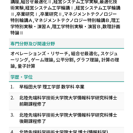
講座,組合せ最適化Ⅱ,経営システム工学実験,最適化技
術実験,経営システム工学輪講Ⅰ,経営システム工学輪講
Ⅱ,卒業研究Ⅰ,卒業研究Ⅱ,マネジメントテクノロジー
特別輪講Ａ,マネジメントテクノロジー特別輪講Ｂ,理工
学特別実験・演習Ａ,理工学特別実験・演習Ｂ,数理計画
特論Ⅱ
専門分野及び関連分野
オペレーションズ・リサーチ, 組合せ最適化, スケジュ
ーリング, ゲーム理論, 公平分割, グラフ理論, 計算の理
論, 量子計算
学歴・学位
1.
早稲田大学 理工学部 数学科 卒業
2.
北陸先端科学技術大学院大学情報科学研究科博士
前期課程修了
3.
北陸先端科学技術大学院大学情報科学研究科博士
後期課程修了
4.
北陸先端科学技術大学院大学 博士(情報科学)