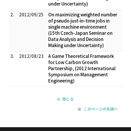
under Uncertainty)
2.
2012/09/25
On maximizing weighted number
of pseudo just-in-time jobs in
single machine environment
(15th Czech-Japan Seminar on
Data Analysis and Decision
Making under Uncertainty)
3.
2012/08/23
A Game Theoretical Framework
for Low Carbon Growth
Partnership, (2012 International
Symposium on Management
Engineering)
閉じる
このページの先頭へ