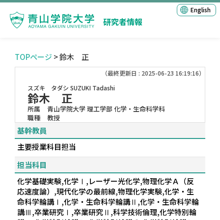
English
研究者情報
TOPページ
> 鈴木 正
（最終更新日 : 2025-06-23 16:19:16）
スズキ タダシ
SUZUKI Tadashi
鈴木 正
所属
青山学院大学 理工学部 化学・生命科学科
職種
教授
基幹教員
主要授業科目担当
担当科目
化学基礎実験,化学Ⅰ,レーザー光化学,物理化学Ａ（反
応速度論）,現代化学の最前線,物理化学実験,化学・生
命科学輪講Ⅰ,化学・生命科学輪講Ⅱ,化学・生命科学輪
講Ⅲ,卒業研究Ⅰ,卒業研究Ⅱ,科学技術倫理,化学特別輪