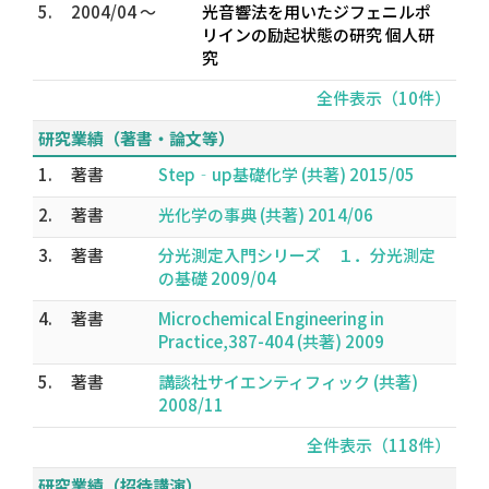
5.
2004/04 ～
光音響法を用いたジフェニルポ
リインの励起状態の研究 個人研
究
全件表示（10件）
研究業績（著書・論文等）
1.
著書
Step‐up基礎化学 (共著) 2015/05
2.
著書
光化学の事典 (共著) 2014/06
3.
著書
分光測定入門シリーズ １．分光測定
の基礎 2009/04
4.
著書
Microchemical Engineering in
Practice,387-404 (共著) 2009
5.
著書
講談社サイエンティフィック (共著)
2008/11
全件表示（118件）
研究業績（招待講演）