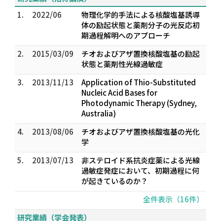
1.
2022/06
物理化学的手法による核酸塩基誘導
体の励起状態と薬剤分子の光反応初
期過程解明へのアプローチ
2.
2015/03/09
チオおよびアザ置換核酸塩基の励起
状態と薬剤性光線過敏症
3.
2013/11/13
Application of Thio-Substituted
Nucleic Acid Bases for
Photodynamic Therapy (Sydney,
Australia)
4.
2013/08/06
チオおよびアザ置換核酸塩基の光化
学
5.
2013/07/13
非ステロイド系抗炎症薬による光線
過敏症発症において、初期過程に何
が起きているのか？
全件表示（16件）
研究業績（学会発表）