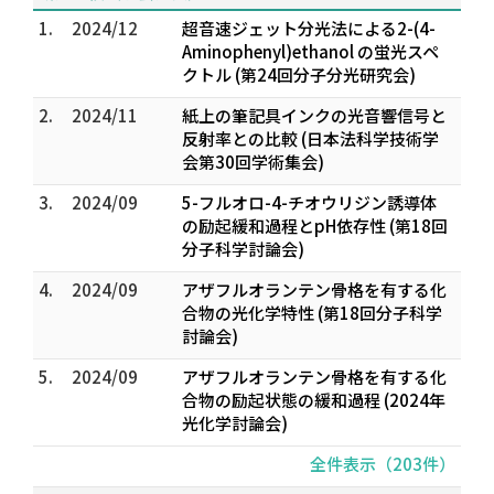
1.
2024/12
超音速ジェット分光法による2-(4-
Aminophenyl)ethanol の蛍光スペ
クトル (第24回分子分光研究会)
2.
2024/11
紙上の筆記具インクの光音響信号と
反射率との比較 (日本法科学技術学
会第30回学術集会)
3.
2024/09
5-フルオロ-4-チオウリジン誘導体
の励起緩和過程とpH依存性 (第18回
分子科学討論会)
4.
2024/09
アザフルオランテン骨格を有する化
合物の光化学特性 (第18回分子科学
討論会)
5.
2024/09
アザフルオランテン骨格を有する化
合物の励起状態の緩和過程 (2024年
光化学討論会)
全件表示（203件）