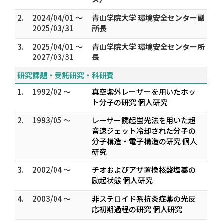
2.
2024/04/01 ～
青山学院大学 環境安全センター副
2025/03/31
所長
3.
2025/04/01 ～
青山学院大学 環境安全センター所
2027/03/31
長
研究課題・受託研究・科研費
1.
1992/02 ～
真空紫外レーザーを用いたホッ
ト分子の研究 個人研究
2.
1993/05 ～
レーザー誘起蛍光法を用いた超
音速ジェット冷却された分子の
分子構造・電子構造の研究 個人
研究
3.
2002/04 ～
チオおよびアザ置換核酸塩基の
励起状態 個人研究
4.
2003/04 ～
非ステロイド系抗炎症薬の光反
応初期過程の研究 個人研究