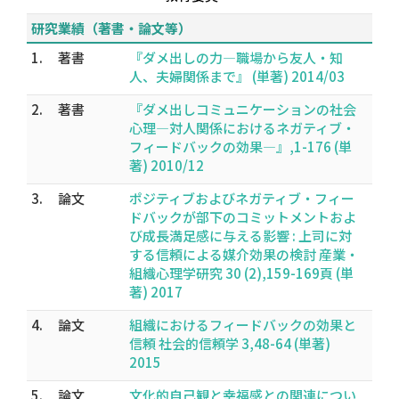
研究業績（著書・論文等）
1.
著書
『ダメ出しの力―職場から友人・知
人、夫婦関係まで』 (単著) 2014/03
2.
著書
『ダメ出しコミュニケーションの社会
心理―対人関係におけるネガティブ・
フィードバックの効果―』,1-176 (単
著) 2010/12
3.
論文
ポジティブおよびネガティブ・フィー
ドバックが部下のコミットメントおよ
び成長満足感に与える影響 : 上司に対
する信頼による媒介効果の検討 産業・
組織心理学研究 30 (2),159-169頁 (単
著) 2017
4.
論文
組織におけるフィードバックの効果と
信頼 社会的信頼学 3,48-64 (単著)
2015
5.
論文
文化的自己観と幸福感との関連につい