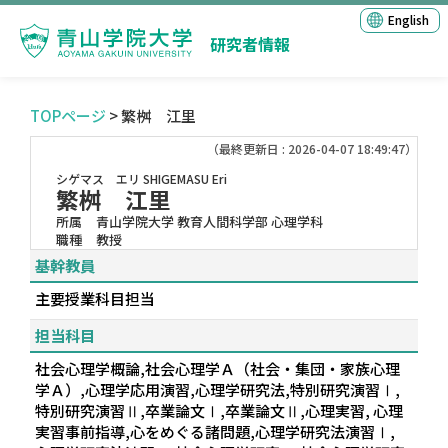
English
研究者情報
TOPページ
> 繁桝 江里
（最終更新日 : 2026-04-07 18:49:47）
シゲマス エリ
SHIGEMASU Eri
繁桝 江里
所属
青山学院大学 教育人間科学部 心理学科
職種
教授
基幹教員
主要授業科目担当
担当科目
社会心理学概論,社会心理学Ａ（社会・集団・家族心理
学Ａ）,心理学応用演習,心理学研究法,特別研究演習Ⅰ,
特別研究演習Ⅱ,卒業論文Ⅰ,卒業論文Ⅱ,心理実習, 心理
実習事前指導,心をめぐる諸問題,心理学研究法演習Ⅰ,