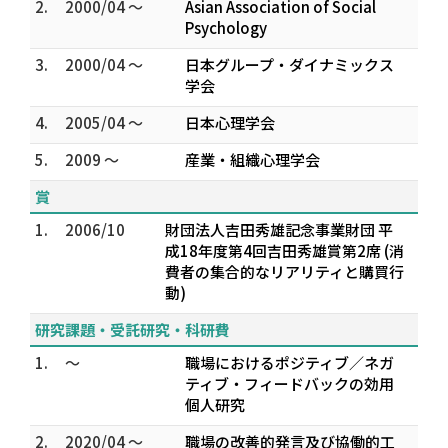
2.
2000/04 ～
Asian Association of Social
Psychology
3.
2000/04 ～
日本グループ・ダイナミックス
学会
4.
2005/04 ～
日本心理学会
5.
2009 ～
産業・組織心理学会
賞
1.
2006/10
財団法人吉田秀雄記念事業財団 平
成18年度第4回吉田秀雄賞第2席 (消
費者の集合的なリアリティと購買行
動)
研究課題・受託研究・科研費
1.
～
職場におけるポジティブ／ネガ
ティブ・フィードバックの効用
個人研究
2.
2020/04 ～
職場の改善的発言及び協働的工