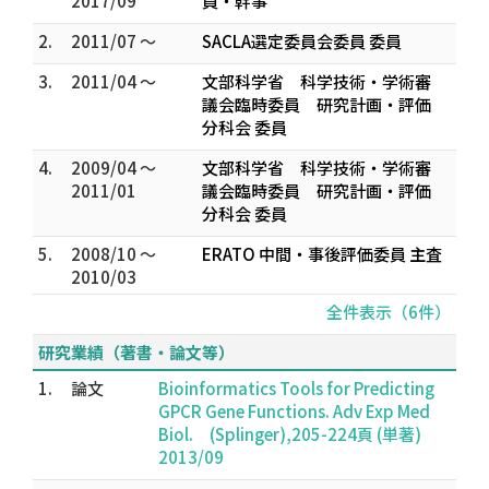
2017/09
員・幹事
2.
2011/07 ～
SACLA選定委員会委員 委員
3.
2011/04 ～
文部科学省 科学技術・学術審
議会臨時委員 研究計画・評価
分科会 委員
4.
2009/04 ～
文部科学省 科学技術・学術審
2011/01
議会臨時委員 研究計画・評価
分科会 委員
5.
2008/10 ～
ERATO 中間・事後評価委員 主査
2010/03
全件表示（6件）
研究業績（著書・論文等）
1.
論文
Bioinformatics Tools for Predicting
GPCR Gene Functions. Adv Exp Med
Biol. (Splinger),205-224頁 (単著)
2013/09