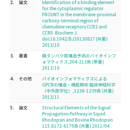
2.
論文
Identification of a binding element
for the cytoplasmic regulator
FROUNT in the membrane-proximal
carboxy-terminal region of
chemokine receptors CCR2 and
CCR5. Biochem J.
doi:10.1042/BJ20130827 (共著)
2013/10
3.
著書
膜タンパク質構造予測のバイオインフ
ォマティクス,204-213頁 (単著)
2013/10
4.
その他
バイオインフォマティクスによる
GPCRの構造・機能解析 臨床神経科学
（中外医学社）,1238-1239頁 (共著)
2013/11
5.
論文
Structural Elements of the Signal
Propagation Pathway in Squid
Rhodopsin and Bovine Rhodopsin
115,6172-6179頁 (共著) 2011/04