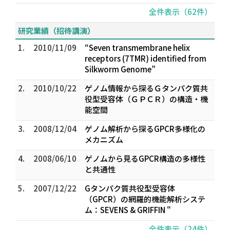
全件表示（62件）
研究業績（招待講演）
1.
2010/11/09
“Seven transmembrane helix
receptors (7TMR) identified from
Silkworm Genome”
2.
2010/10/22
ゲノム情報から探るＧタンパク質共
役型受容体（ＧＰＣＲ）の構造・機
能空間
3.
2008/12/04
ゲノム解析から探るGPCR多様化の
メカニズム
4.
2008/06/10
ゲノムから見るGPCR構造の多様性
と共通性
5.
2007/12/22
Gタンパク質共役型受容体
（GPCR）の網羅的機能解析システ
ム：SEVENS & GRIFFIN "
全件表示（24件）