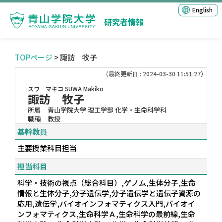
English
研究者情報
TOPページ
> 諏訪 牧子
（最終更新日 : 2024-03-30 11:51:27）
スワ マキコ
SUWA Makiko
諏訪 牧子
所属
青山学院大学 理工学部 化学・生命科学科
職種
教授
基幹教員
主要授業科目担当
担当科目
科学・技術の視点（総合科目）,ゲノム,生体分子,生命
情報と生体分子,分子遺伝学,分子遺伝学と遺伝子資源の
応用,遺伝学,バイオインフォマティクス入門,バイオイ
ンフォマティクス,生命科学Ａ,生命科学の最前線,生命