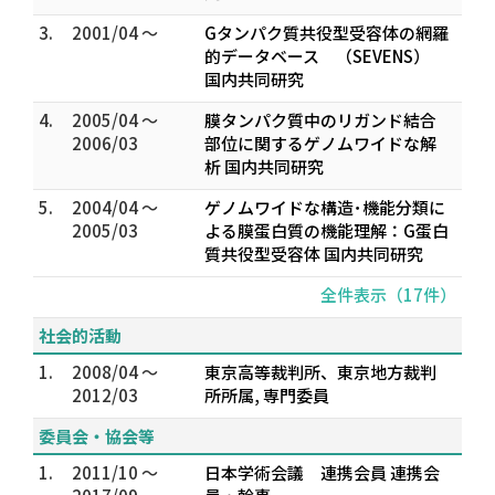
3.
2001/04 ～
Gタンパク質共役型受容体の網羅
的データベース （SEVENS）
国内共同研究
4.
2005/04 ～
膜タンパク質中のリガンド結合
2006/03
部位に関するゲノムワイドな解
析 国内共同研究
5.
2004/04 ～
ゲノムワイドな構造･機能分類に
2005/03
よる膜蛋白質の機能理解：G蛋白
質共役型受容体 国内共同研究
全件表示（17件）
社会的活動
1.
2008/04 ～
東京高等裁判所、東京地方裁判
2012/03
所所属, 専門委員
委員会・協会等
1.
2011/10 ～
日本学術会議 連携会員 連携会