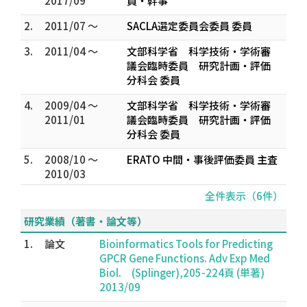
2017/09
員・幹事
2.
2011/07 ～
SACLA選定委員会委員 委員
3.
2011/04 ～
文部科学省 科学技術・学術審
議会臨時委員 研究計画・評価
分科会 委員
4.
2009/04 ～
文部科学省 科学技術・学術審
2011/01
議会臨時委員 研究計画・評価
分科会 委員
5.
2008/10 ～
ERATO 中間・事後評価委員 主査
2010/03
全件表示（6件）
研究業績（著書・論文等）
1.
論文
Bioinformatics Tools for Predicting
GPCR Gene Functions. Adv Exp Med
Biol. (Splinger),205-224頁 (単著)
2013/09