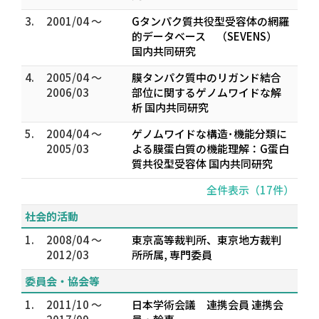
3.
2001/04 ～
Gタンパク質共役型受容体の網羅
的データベース （SEVENS）
国内共同研究
4.
2005/04 ～
膜タンパク質中のリガンド結合
2006/03
部位に関するゲノムワイドな解
析 国内共同研究
5.
2004/04 ～
ゲノムワイドな構造･機能分類に
2005/03
よる膜蛋白質の機能理解：G蛋白
質共役型受容体 国内共同研究
全件表示（17件）
社会的活動
1.
2008/04 ～
東京高等裁判所、東京地方裁判
2012/03
所所属, 専門委員
委員会・協会等
1.
2011/10 ～
日本学術会議 連携会員 連携会