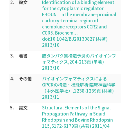
2.
論文
Identification of a binding element
for the cytoplasmic regulator
FROUNT in the membrane-proximal
carboxy-terminal region of
chemokine receptors CCR2 and
CCR5. Biochem J.
doi:10.1042/BJ20130827 (共著)
2013/10
3.
著書
膜タンパク質構造予測のバイオインフ
ォマティクス,204-213頁 (単著)
2013/10
4.
その他
バイオインフォマティクスによる
GPCRの構造・機能解析 臨床神経科学
（中外医学社）,1238-1239頁 (共著)
2013/11
5.
論文
Structural Elements of the Signal
Propagation Pathway in Squid
Rhodopsin and Bovine Rhodopsin
115,6172-6179頁 (共著) 2011/04