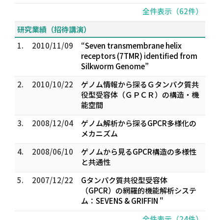
全件表示（62件）
研究業績（招待講演）
1.
2010/11/09
“Seven transmembrane helix
receptors (7TMR) identified from
Silkworm Genome”
2.
2010/10/22
ゲノム情報から探るＧタンパク質共
役型受容体（ＧＰＣＲ）の構造・機
能空間
3.
2008/12/04
ゲノム解析から探るGPCR多様化の
メカニズム
4.
2008/06/10
ゲノムから見るGPCR構造の多様性
と共通性
5.
2007/12/22
Gタンパク質共役型受容体
（GPCR）の網羅的機能解析システ
ム：SEVENS & GRIFFIN "
全件表示（24件）