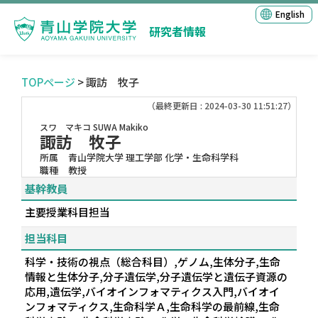
English
研究者情報
TOPページ
> 諏訪 牧子
（最終更新日 : 2024-03-30 11:51:27）
スワ マキコ
SUWA Makiko
諏訪 牧子
所属
青山学院大学 理工学部 化学・生命科学科
職種
教授
基幹教員
主要授業科目担当
担当科目
科学・技術の視点（総合科目）,ゲノム,生体分子,生命
情報と生体分子,分子遺伝学,分子遺伝学と遺伝子資源の
応用,遺伝学,バイオインフォマティクス入門,バイオイ
ンフォマティクス,生命科学Ａ,生命科学の最前線,生命