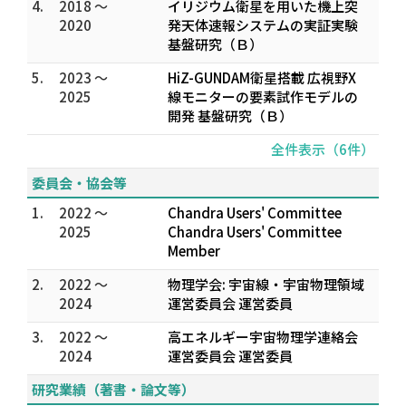
4.
2018 ～
イリジウム衛星を用いた機上突
2020
発天体速報システムの実証実験
基盤研究（Ｂ）
5.
2023 ～
HiZ-GUNDAM衛星搭載 広視野X
2025
線モニターの要素試作モデルの
開発 基盤研究（Ｂ）
全件表示（6件）
委員会・協会等
1.
2022 ～
Chandra Users' Committee
2025
Chandra Users' Committee
Member
2.
2022 ～
物理学会: 宇宙線・宇宙物理領域
2024
運営委員会 運営委員
3.
2022 ～
高エネルギー宇宙物理学連絡会
2024
運営委員会 運営委員
研究業績（著書・論文等）