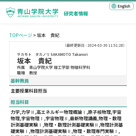
English
研究者情報
TOPページ
> 坂本 貴紀
（最終更新日 : 2024-03-30 11:51:28）
サカモト タカノリ
SAKAMOTO Takanori
坂本 貴紀
所属
青山学院大学 理工学部 物理科学科
職種
教授
基幹教員
主要授業科目担当
担当科目
力学,力学Ⅱ,高エネルギー物理概論Ⅰ,原子核物理,宇宙
物理,宇宙物理Ⅰ,宇宙物理Ⅱ,最新物理講義,物理・数理
計測基礎実験Ⅰ,物理・数理計測基礎実験Ⅱ,物理計測基
礎実験Ⅰ,物理計測基礎実験Ⅱ,物理・数理専門実験Ⅰ,