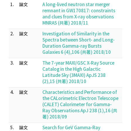
1.
論文
A long-lived neutron star merger
remnant in GW170817: constraints
and clues from X-ray observations
MNRAS (共著) 2018/11
2.
論文
Investigation of Similarity in the
Spectra between Short- and Long-
Duration Gamma-ray Bursts
Galaxies 6 (4),106 (共著) 2018/10
3.
論文
The 7-year MAXI/GSC X-Ray Source
Catalog in the High Galactic
Latitude Sky (3MAXI) ApJS 238
(2),15 (共著) 2018/10
4.
論文
Characteristics and Performance of
the CALorimetric Electron Telescope
(CALET) Calorimeter for Gamma-
Ray Observations ApJ 238 (1),16 (共
著) 2018/09
5.
論文
Search for GeV Gamma-Ray