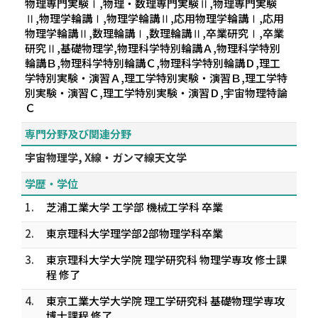
物理専門実験Ⅰ,物理・数理専門実験Ⅱ,物理専門実験
Ⅱ,物理学輪講Ⅰ,物理学輪講Ⅱ,応用物理学輪講Ⅰ,応用
物理学輪講Ⅱ,数理輪講Ⅰ,数理輪講Ⅱ,卒業研究Ⅰ,卒業
研究Ⅱ,基礎物理学,物理科学特別輪講Ａ,物理科学特別
輪講Ｂ,物理科学特別輪講Ｃ,物理科学特別輪講Ｄ,理工
学特別実験・演習Ａ,理工学特別実験・演習Ｂ,理工学特
別実験・演習Ｃ,理工学特別実験・演習Ｄ,宇宙物理特論
Ｃ
専門分野及び関連分野
宇宙物理学, X線・ガンマ線天文学
学歴・学位
1.
芝浦工業大学 工学部 機械工学科 卒業
2.
東京理科大学理学部2部物理学科卒業
3.
東京理科大学大学院 理学研究科 物理学専攻 修士課
程 修了
4.
東京工業大学大学院 理工学研究科 基礎物理学専攻
博士課程 修了