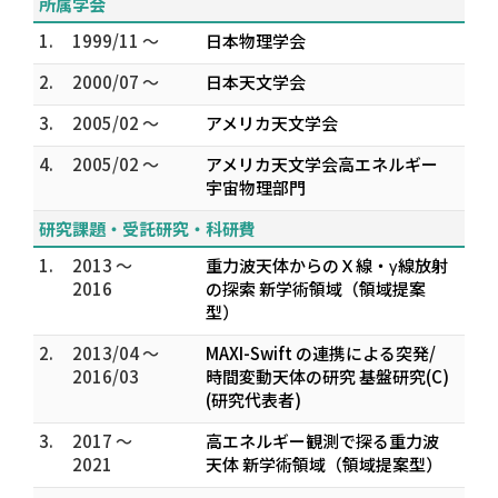
所属学会
1.
1999/11 ～
日本物理学会
2.
2000/07 ～
日本天文学会
3.
2005/02 ～
アメリカ天文学会
4.
2005/02 ～
アメリカ天文学会高エネルギー
宇宙物理部門
研究課題・受託研究・科研費
1.
2013 ～
重力波天体からのＸ線・γ線放射
2016
の探索 新学術領域（領域提案
型）
2.
2013/04 ～
MAXI-Swift の連携による突発/
2016/03
時間変動天体の研究 基盤研究(C)
(研究代表者)
3.
2017 ～
高エネルギー観測で探る重力波
2021
天体 新学術領域（領域提案型）