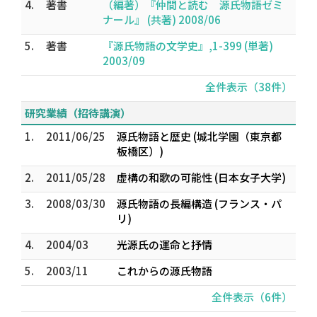
4.
著書
（編著）『仲間と読む 源氏物語ゼミ
ナール』 (共著) 2008/06
5.
著書
『源氏物語の文学史』,1-399 (単著)
2003/09
全件表示（38件）
研究業績（招待講演）
1.
2011/06/25
源氏物語と歴史 (城北学園（東京都
板橋区）)
2.
2011/05/28
虚構の和歌の可能性 (日本女子大学)
3.
2008/03/30
源氏物語の長編構造 (フランス・パ
リ)
4.
2004/03
光源氏の運命と抒情
5.
2003/11
これからの源氏物語
全件表示（6件）