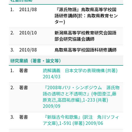
1.
2011/08
『源氏物語』鳥取県高等学校国
語研修講師(於：鳥取県教育セン
ター)
2.
2010/10
新潟県高等学校教育研究会国語
部会研究協議会講師
3.
2010/08
鳥取県高等学校国語科研修講師
研究業績（著書・論文等）
1.
著書
読解講義 日本文学の表現機構 (共著)
2014/03
2.
著書
『2008年パリ・シンポジウム 源氏物
語の透明さと不透明さ』(寺田澄江,藤
原克己,高田祐彦編),1-233 (共著)
2009/09
3.
著書
『新版古今和歌集』(訳注 角川ソフィ
ア文庫),1-591 (単著) 2009/06