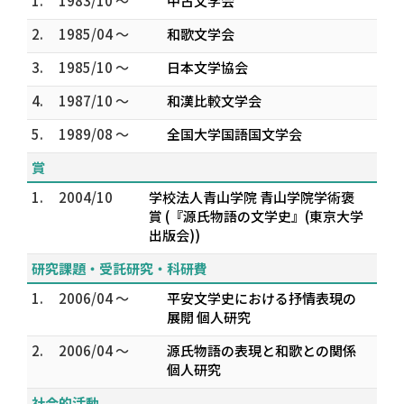
1.
1983/10 ～
中古文学会
2.
1985/04 ～
和歌文学会
3.
1985/10 ～
日本文学協会
4.
1987/10 ～
和漢比較文学会
5.
1989/08 ～
全国大学国語国文学会
賞
1.
2004/10
学校法人青山学院 青山学院学術褒
賞 (『源氏物語の文学史』(東京大学
出版会))
研究課題・受託研究・科研費
1.
2006/04 ～
平安文学史における抒情表現の
展開 個人研究
2.
2006/04 ～
源氏物語の表現と和歌との関係
個人研究
社会的活動