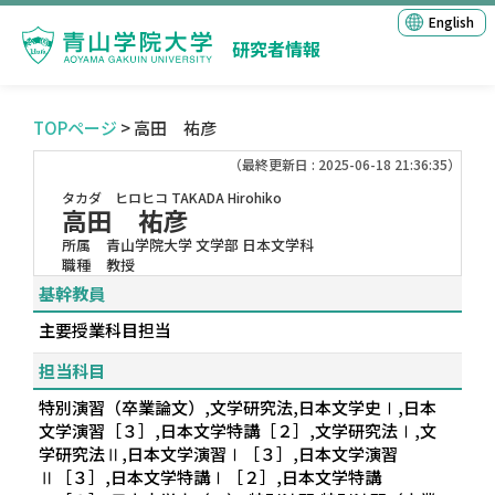
English
研究者情報
TOPページ
> 高田 祐彦
（最終更新日 : 2025-06-18 21:36:35）
タカダ ヒロヒコ
TAKADA Hirohiko
高田 祐彦
所属
青山学院大学 文学部 日本文学科
職種
教授
基幹教員
主要授業科目担当
担当科目
特別演習（卒業論文）,文学研究法,日本文学史Ⅰ,日本
文学演習［３］,日本文学特講［２］,文学研究法Ⅰ,文
学研究法Ⅱ,日本文学演習Ⅰ［３］,日本文学演習
Ⅱ［３］,日本文学特講Ⅰ［２］,日本文学特講