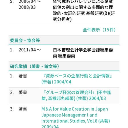
5.
2006/04 ～
経営戦略レバレッジによる企業
2008/03
価値の創出に関する多面的な理
論的･実証的研究 基盤研究(B)(研
究分担者)
全件表示（15件）
委員会・協会等
1.
2011/04 ～
日本管理会計学会学会誌編集委
員 編集委員
研究業績（著書・論文等）
1.
著書
『資源ベースの企業行動と会計情報』
(単著) 2004/04
2.
著書
『グループ経営の管理会計』(田中隆
雄, 高橋邦丸編著) (共著) 2004/03
3.
著書
M＆A for Value Creation in Japan
Japanese Management and
International Studies, Vol.6 (共著)
2009/04