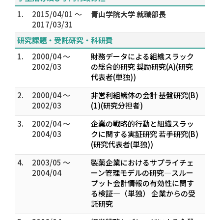
1.
2015/04/01 ～
青山学院大学 就職部長
2017/03/31
研究課題・受託研究・科研費
1.
2000/04 ～
財務データによる組織スラック
2002/03
の総合的研究 奨励研究(A)(研究
代表者(単独))
2.
2000/04 ～
非営利組織体の会計 基盤研究(B)
2002/03
(1)(研究分担者)
3.
2002/04 ～
企業の戦略的行動と組織スラッ
2004/03
クに関する実証研究 若手研究(B)
(研究代表者(単独))
4.
2003/05 ～
製薬企業におけるサプライチェ
2004/04
ーン管理モデルの研究―スルー
プット会計情報の有効性に関す
る検証―（単独） 企業からの受
託研究