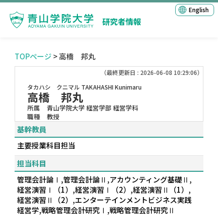
English
研究者情報
TOPページ
> 高橋 邦丸
（最終更新日 : 2026-06-08 10:29:06）
タカハシ クニマル
TAKAHASHI Kunimaru
高橋 邦丸
所属
青山学院大学 経営学部 経営学科
職種
教授
基幹教員
主要授業科目担当
担当科目
管理会計論Ⅰ,管理会計論Ⅱ,アカウンティング基礎Ⅱ,
経営演習Ⅰ（1）,経営演習Ⅰ（2）,経営演習Ⅱ（1）,
経営演習Ⅱ（2）,エンターテインメントビジネス実践
経営学,戦略管理会計研究Ⅰ,戦略管理会計研究Ⅱ