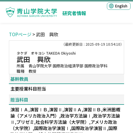
English
研究者情報
TOPページ
> 武田 興欣
（最終更新日 : 2025-09-19 10:54:10）
タケダ オキヨシ
TAKEDA Okiyoshi
武田 興欣
所属
青山学院大学 国際政治経済学部 国際政治学科
職種
教授
基幹教員
主要授業科目担当
担当科目
演習ⅠＡ,演習ⅠＢ,演習Ⅱ,演習ⅡＡ,演習ⅡＢ,米洲圏概
論（アメリカ政治入門）,政治学方法論Ⅰ,政治学方法論
Ⅱ,プリゼミ,社会科学方法論（大学院）,アメリカ政治
（大学院）,国際政治学演習Ⅰ,国際政治学演習Ⅱ,国際