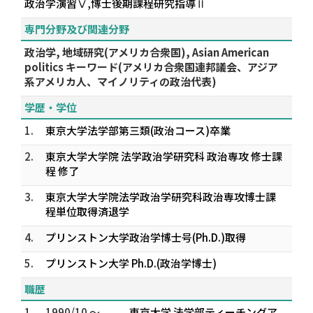
政治学演習Ⅴ,博士後期課程研究指導Ⅱ
専門分野及び関連分野
政治学, 地域研究(アメリカ合衆国), Asian American
politics キーワード(アメリカ合衆国連邦議会、アジア
系アメリカ人、マイノリティの政治代表)
学歴・学位
1.
東京大学法学部第三類(政治コース)卒業
2.
東京大学大学院 法学政治学研究科 政治専攻 修士課
程 修了
3.
東京大学大学院法学政治学研究科政治専攻博士課
程単位取得済退学
4.
プリンストン大学政治学博士号(Ph.D.)取得
5.
プリンストン大学 Ph.D.(政治学博士)
職歴
1.
1990/10 ～
東京大学 法学部ティーチングア