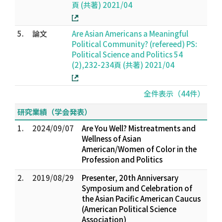
頁 (共著) 2021/04
5.
論文
Are Asian Americans a Meaningful
Political Community? (refereed) PS:
Political Science and Politics 54
(2),232-234頁 (共著) 2021/04
全件表示（44件）
研究業績（学会発表）
1.
2024/09/07
Are You Well? Mistreatments and
Wellness of Asian
American/Women of Color in the
Profession and Politics
2.
2019/08/29
Presenter, 20th Anniversary
Symposium and Celebration of
the Asian Pacific American Caucus
(American Political Science
Association)