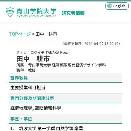
English
研究者情報
TOPページ
> 田中 耕市
（最終更新日 : 2024-04-02 15:20:10）
タナカ コウイチ
TANAKA Koichi
田中 耕市
所属
青山学院大学 経済学部 現代経済デザイン学科
職種
教授
基幹教員
主要授業科目担当
専門分野及び関連分野
経済地理学, 空間情報科学
学歴・学位
1.
筑波大学 第一学群 自然学類 卒業