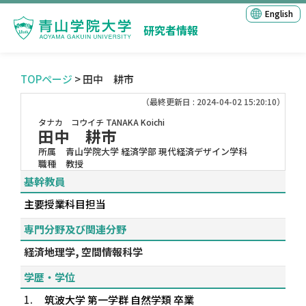
English
研究者情報
TOPページ
> 田中 耕市
（最終更新日 : 2024-04-02 15:20:10）
タナカ コウイチ
TANAKA Koichi
田中 耕市
所属
青山学院大学 経済学部 現代経済デザイン学科
職種
教授
基幹教員
主要授業科目担当
専門分野及び関連分野
経済地理学, 空間情報科学
学歴・学位
1.
筑波大学 第一学群 自然学類 卒業