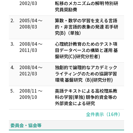
2002/03
転移のメカニズムの解明 特別研
究員奨励費
2.
2005/04 ～
算数・数学の学習を支える言語
2008/03
的・非言語的表象の発達 若手研
究(B)（単独）
3.
2008/04 ～
心理統計教育のためのテスト項
2011/03
目データベースの構築と運用 基
盤研究(C)(研究分担者)
4.
2008/04 ～
独創的で論理的なアカデミック
2012/03
ライティングのための協調学習
環境 基盤研究（B)(研究分担)
5.
2008/11 ～
英語テキストによる高校理系教
2009/10
科の学習(単独) 競争的資金等の
外部資金による研究
全件表示（16件）
委員会・協会等