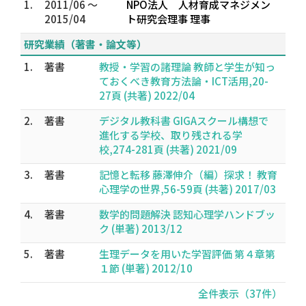
1.
2011/06 ～
NPO法人 人材育成マネジメン
2015/04
ト研究会理事 理事
研究業績（著書・論文等）
1.
著書
教授・学習の諸理論 教師と学生が知っ
ておくべき教育方法論・ICT活用,20-
27頁 (共著) 2022/04
2.
著書
デジタル教科書 GIGAスクール構想で
進化する学校、取り残される学
校,274-281頁 (共著) 2021/09
3.
著書
記憶と転移 藤澤伸介（編）探求！ 教育
心理学の世界,56-59頁 (共著) 2017/03
4.
著書
数学的問題解決 認知心理学ハンドブッ
ク (単著) 2013/12
5.
著書
生理データを用いた学習評価 第４章第
１節 (単著) 2012/10
全件表示（37件）