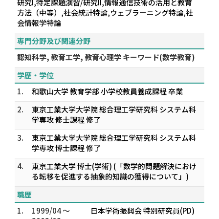
研究I,特定課題演習/研究II,情報通信技術の活用と教育
方法（中等）,社会統計特論,ウェブラーニング特論,社
会情報学特論
専門分野及び関連分野
認知科学, 教育工学, 教育心理学 キーワード(数学教育)
学歴・学位
1.
和歌山大学 教育学部 小学校教員養成課程 卒業
2.
東京工業大学大学院 総合理工学研究科 システム科
学専攻 修士課程 修了
3.
東京工業大学大学院 総合理工学研究科 システム科
学専攻 博士課程 修了
4.
東京工業大学 博士(学術) (「数学的問題解決におけ
る転移を促進する抽象的知識の獲得について」)
職歴
1.
1999/04 ～
日本学術振興会 特別研究員(PD)