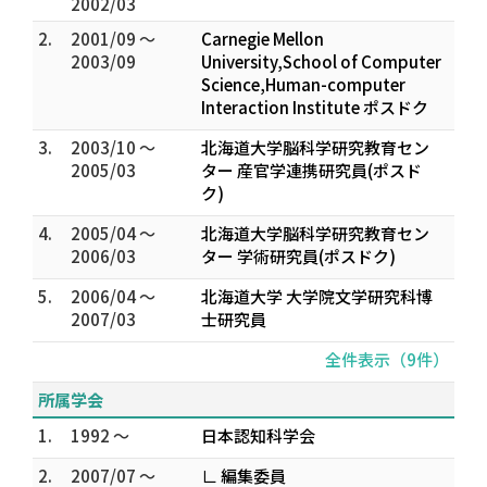
2002/03
2.
2001/09 ～
Carnegie Mellon
2003/09
University,School of Computer
Science,Human-computer
Interaction Institute ポスドク
3.
2003/10 ～
北海道大学脳科学研究教育セン
2005/03
ター 産官学連携研究員(ポスド
ク)
4.
2005/04 ～
北海道大学脳科学研究教育セン
2006/03
ター 学術研究員(ポスドク)
5.
2006/04 ～
北海道大学 大学院文学研究科博
2007/03
士研究員
全件表示（9件）
所属学会
1.
1992 ～
日本認知科学会
2.
2007/07 ～
∟ 編集委員