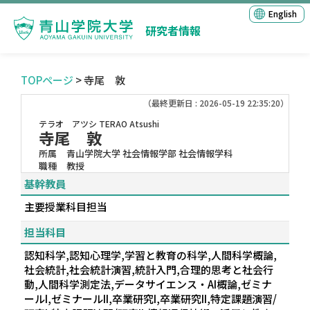
English
研究者情報
TOPページ
> 寺尾 敦
（最終更新日 : 2026-05-19 22:35:20）
テラオ アツシ
TERAO Atsushi
寺尾 敦
所属
青山学院大学 社会情報学部 社会情報学科
職種
教授
基幹教員
主要授業科目担当
担当科目
認知科学,認知心理学,学習と教育の科学,人間科学概論,
社会統計,社会統計演習,統計入門,合理的思考と社会行
動,人間科学測定法,データサイエンス・AI概論,ゼミナ
ールI,ゼミナールII,卒業研究I,卒業研究II,特定課題演習/