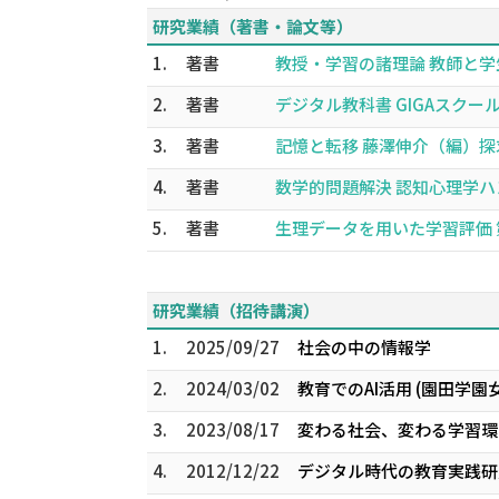
研究業績（著書・論文等）
1.
著書
教授・学習の諸理論 教師と学生が
2.
著書
デジタル教科書 GIGAスクール構
3.
著書
記憶と転移 藤澤伸介（編）探求！ 
4.
著書
数学的問題解決 認知心理学ハンド
5.
著書
生理データを用いた学習評価 第４
研究業績（招待講演）
1.
2025/09/27
社会の中の情報学
2.
2024/03/02
教育でのAI活用 (園田学園
3.
2023/08/17
変わる社会、変わる学習環
4.
2012/12/22
デジタル時代の教育実践研