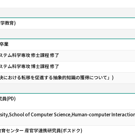
数学教育)
 卒業
ステム科学専攻 修士課程 修了
ステム科学専攻 博士課程 修了
題解決における転移を促進する抽象的知識の獲得について」)
員(PD)
ersity,School of Computer Science,Human-computer Interacti
育センター 産官学連携研究員(ポスドク)