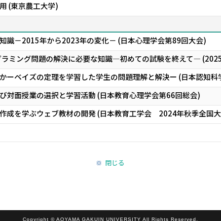
 (東京農工大学)
識－2015年から2023年の変化－ (日本心理学会第89回大会)
ラミング問題の解決に必要な知識―初めての試験を終えて― (2025
かーベイズの定理を学習した学生の問題理解と解決ー (日本認知科学
び対面授業の選択と学習活動 (日本教育心理学会第66回総会)
成を学ぶウェブ教材の開発 (日本教育工学会 2024年秋季全国大
閉じる
Copyright © AOYAMA GAKUIN UNIVERSITY All Rights Reserved.