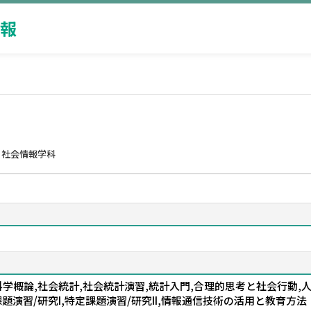
報
 社会情報学科
科学概論,社会統計,社会統計演習,統計入門,合理的思考と社会行動,人
,特定課題演習/研究I,特定課題演習/研究II,情報通信技術の活用と教育