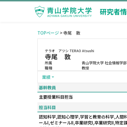
研究者情
TOPページ
> 寺尾 敦
テラオ アツシ
TERAO Atsushi
寺尾 敦
所属
青山学院大学 社会情報学部
職種
教授
業績
基幹教員
主要授業科目担当
担当科目
認知科学,認知心理学,学習と教育の科学,人間
ールI,ゼミナールII,卒業研究I,卒業研究II