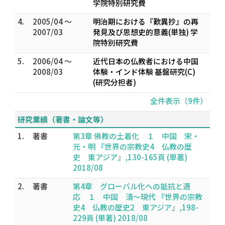
学院特別研究費
4.
2005/04 ～
明治期における『歎異抄』の再
2007/03
発見及び思想史的意義(単独) 学
院特別研究費
5.
2006/04 ～
近代日本の仏教者における中国
2008/03
体験・インド体験 基盤研究(C)
(研究分担者)
全件表示（9件）
研究業績（著書・論文等）
1.
著書
第3章 佛教の土着化 １ 中国 宋・
元・明 『世界の宗教史4 仏教の歴
史 東アジア』,130-165頁 (単著)
2018/08
2.
著書
第4章 グローバル化への抵抗と適
応 １ 中国 清～現代 『世界の宗教
史4 仏教の歴史2 東アジア』,198-
229頁 (単著) 2018/08