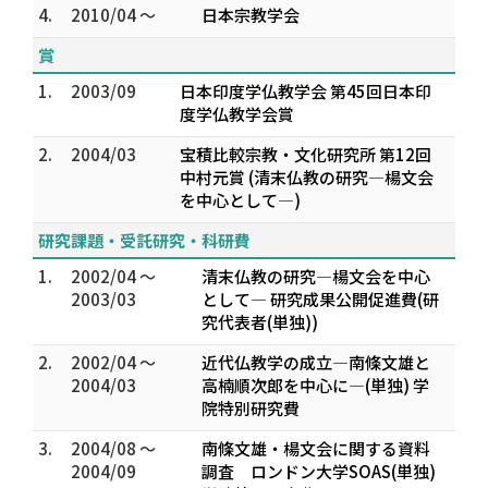
4.
2010/04 ～
日本宗教学会
賞
1.
2003/09
日本印度学仏教学会 第45回日本印
度学仏教学会賞
2.
2004/03
宝積比較宗教・文化研究所 第12回
中村元賞 (清末仏教の研究―楊文会
を中心として―)
研究課題・受託研究・科研費
1.
2002/04 ～
清末仏教の研究―楊文会を中心
2003/03
として― 研究成果公開促進費(研
究代表者(単独))
2.
2002/04 ～
近代仏教学の成立―南條文雄と
2004/03
高楠順次郎を中心に―(単独) 学
院特別研究費
3.
2004/08 ～
南條文雄・楊文会に関する資料
2004/09
調査 ロンドン大学SOAS(単独)