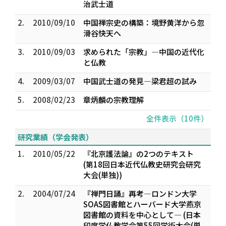
治武士道
2.
2010/09/10
中国禅宗史の構築：境野黄洋から忽
滑谷快天へ
3.
2010/09/03
求められた「宗教」―中国の近代化
と仏教
4.
2009/03/07
中国武士道の発見―梁君超の試み
5.
2008/02/23
章炳麟の宗教理解
全件表示（10件）
研究業績（学会発表）
1.
2010/05/22
『北京護法論』の2つのテキスト
(第18回日本近代仏教史研究会研究
大会(単独))
2.
2004/07/24
『禅門日誦』再考―ロンドン大学
SOAS図書館とハーバード大学燕京
図書館の資料を中心として― (日本
印度学仏教学会第55回学術大会(単