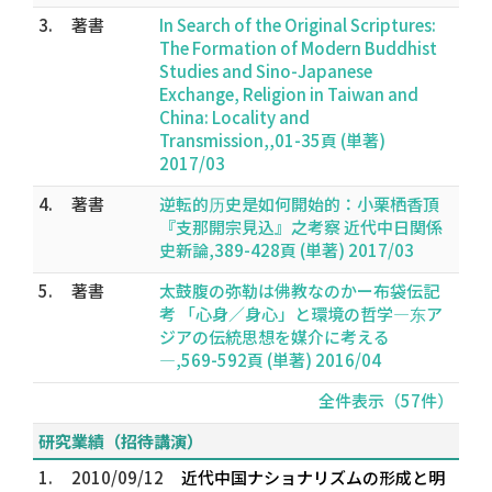
3.
著書
In Search of the Original Scriptures:
The Formation of Modern Buddhist
Studies and Sino-Japanese
Exchange, Religion in Taiwan and
China: Locality and
Transmission,,01-35頁 (単著)
2017/03
4.
著書
逆転的历史是如何開始的：小栗栖香頂
『支那開宗見込』之考察 近代中日関係
史新論,389-428頁 (単著) 2017/03
5.
著書
太鼓腹の弥勒は佛教なのかー布袋伝記
考 「心身／身心」と環境の哲学―东ア
ジアの伝統思想を媒介に考える
―,569-592頁 (単著) 2016/04
全件表示（57件）
研究業績（招待講演）
1.
2010/09/12
近代中国ナショナリズムの形成と明