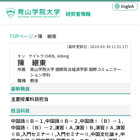
English
研究者情報
TOPページ
> 陳 継東
（最終更新日 : 2024-03-30 11:51:27）
チン ケイトウ
CHEN, Jidong
陳 継東
所属
青山学院大学 国際政治経済学部 国際コミュニケー
ション学科
職種
教授
基幹教員
主要授業科目担当
担当科目
中国語ⅡＢ－１,中国語ⅡＢ－２,中国語Ⅰ（Ｂ）－１,
中国語Ⅰ（Ｂ）－２,演習ⅠＡ,演習ⅠＢ,演習ⅡＡ,演習
ⅡＢ,入門セミナーⅠ,入門セミナーⅡ,中国文化論＊,中