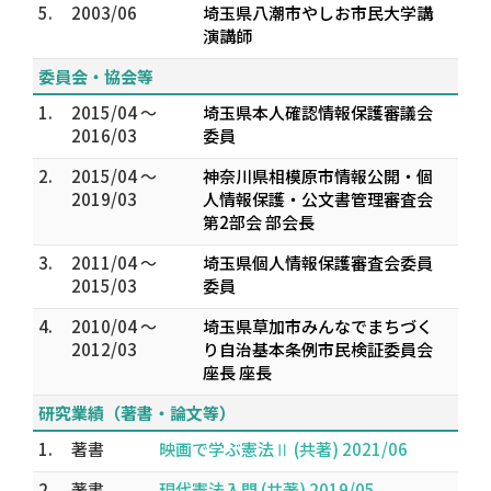
5.
2003/06
埼玉県八潮市やしお市民大学講
演講師
委員会・協会等
1.
2015/04 ～
埼玉県本人確認情報保護審議会
2016/03
委員
2.
2015/04 ～
神奈川県相模原市情報公開・個
2019/03
人情報保護・公文書管理審査会
第2部会 部会長
3.
2011/04 ～
埼玉県個人情報保護審査会委員
2015/03
委員
4.
2010/04 ～
埼玉県草加市みんなでまちづく
2012/03
り自治基本条例市民検証委員会
座長 座長
研究業績（著書・論文等）
1.
著書
映画で学ぶ憲法Ⅱ (共著) 2021/06
2.
著書
現代憲法入門 (共著) 2019/05