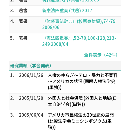
3.
著書
新憲法四重奏 (共著) 2017
4.
著書
『体系憲法辞典』(杉原泰雄編),74-79
2008/06
5.
著書
『憲法四重奏』,52-70,100-128,213-
249 2008/04
全件表示（42件）
研究業績（学会発表）
1.
2006/11/26
人権のゆらぎ～テロ・暴力と不寛容
～アメリカの状況 (国際人権法学会
(単独))
2.
2005/11/20
外国人と社会保障 (外国人と地域(日
本自治学会)(単独))
3.
2005/06/04
アメリカ市民権法の20世紀の展開
(比較法学会ミニシンポジウム(単
独))