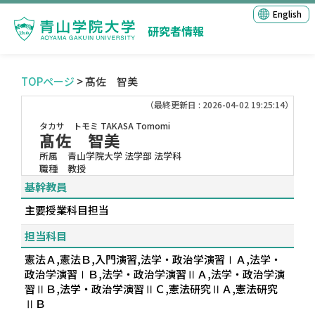
English
研究者情報
TOPページ
> 髙佐 智美
（最終更新日 : 2026-04-02 19:25:14）
タカサ トモミ
TAKASA Tomomi
髙佐 智美
所属
青山学院大学 法学部 法学科
職種
教授
基幹教員
主要授業科目担当
担当科目
憲法Ａ,憲法Ｂ,入門演習,法学・政治学演習ⅠＡ,法学・
政治学演習ⅠＢ,法学・政治学演習ⅡＡ,法学・政治学演
習ⅡＢ,法学・政治学演習ⅡＣ,憲法研究ⅡＡ,憲法研究
ⅡＢ