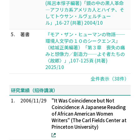
(風呂本惇子編著)「鏡の中の黒人革命
―アフリカ系アメリカ人とハイチ、そ
してトウサン・ルヴェルチュー
ル」,16-27 (共著) 2004/10
5.
著書
『モア・ザン・ヒューマンの物語──
環境人文学の１０のシークエンス』
（結城正美編著）「第３章 喪失の痛
みと想像力／創造力──よそ者たちの
〈故郷〉」,107-125頁 (共著)
2025/10
全件表示（38件）
研究業績（招待講演）
1.
2006/11/29
"It Was Coincidence but Not
Coincidence: A Japanese Reading
of African American Women
Writers" (The Carl Fields Center at
Princeton University)