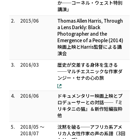
か──コーネル・ウェスト特別
講演」
2.
2015/06
Thomas Allen Harris, Through
a Lens Darkly: Black
Photographer and the
Emergence of a People (2014)
映画上映とHarris監督による講
演会
3.
2016/03
歴史が交差する身体を生きる
──マルチエスニックな作家ダ
ンジー・セナの心の旅
4.
2016/06
ドキュメンタリー映画上映とプ
ロデューサーとの対話──『ミ
リキタニの猫』＆新作短編抜粋
他
5.
2018/05 ～
沈黙を破る──アフリカ系アメ
2018/07
リカ人女性作家の声の系譜（3回