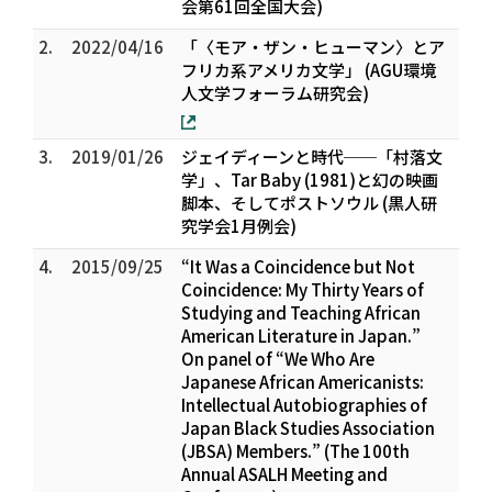
会第61回全国大会)
2.
2022/04/16
「〈モア・ザン・ヒューマン〉とア
フリカ系アメリカ文学」 (AGU環境
人文学フォーラム研究会)
3.
2019/01/26
ジェイディーンと時代──「村落文
学」、Tar Baby (1981)と幻の映画
脚本、そしてポストソウル (黒人研
究学会1月例会)
4.
2015/09/25
“It Was a Coincidence but Not
Coincidence: My Thirty Years of
Studying and Teaching African
American Literature in Japan.”
On panel of “We Who Are
Japanese African Americanists:
Intellectual Autobiographies of
Japan Black Studies Association
(JBSA) Members.” (The 100th
Annual ASALH Meeting and