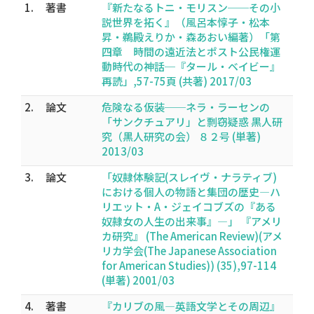
1.
著書
『新たなるトニ・モリスン──その小
説世界を拓く』（風呂本惇子・松本
昇・鵜殿えりか・森あおい編著）「第
四章 時間の遠近法とポスト公民権運
動時代の神話─『タール・ベイビー』
再読」,57-75頁 (共著) 2017/03
2.
論文
危険なる仮装──ネラ・ラーセンの
「サンクチュアリ」と剽窃疑惑 黒人研
究（黒人研究の会） ８２号 (単著)
2013/03
3.
論文
「奴隷体験記(スレイヴ・ナラティブ)
における個人の物語と集団の歴史―ハ
リエット・A・ジェイコブズの『ある
奴隷女の人生の出来事』―」 『アメリ
カ研究』 (The American Review)(アメ
リカ学会(The Japanese Association
for American Studies)) (35),97-114
(単著) 2001/03
4.
著書
『カリブの風―英語文学とその周辺』