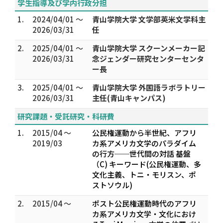
学生指導及び学内行政分担
1.
2024/04/01 ～
青山学院大学 文学部英米文学科主
2026/03/31
任
2.
2025/04/01 ～
青山学院大学 スクーンメーカー記
2026/03/31
念ジェンダー研究センターセンタ
ー長
3.
2025/04/01 ～
青山学院大学 外国語ラボラトリー
2026/03/31
主任(青山キャンパス)
研究課題・受託研究・科研費
1.
2015/04 ～
公民権運動から半世紀、アフリ
2019/03
カ系アメリカ文学のパラダイム
の行方──世代間の対話 基盤
（C) キーワード(公民権運動、多
文化主義、トニ・モリスン、ポ
ストソウル)
2.
2015/04 ～
ポスト公民権運動時代のアフリ
カ系アメリカ文学・文化におけ