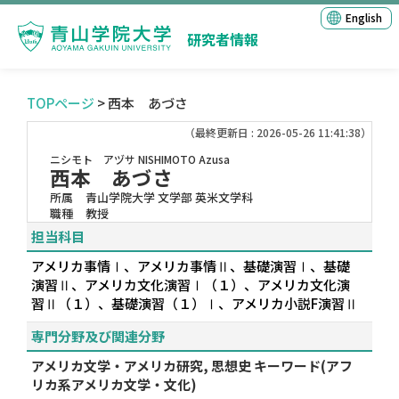
English
研究者情報
TOPページ
> 西本 あづさ
（最終更新日 : 2026-05-26 11:41:38）
ニシモト アヅサ
NISHIMOTO Azusa
西本 あづさ
所属
青山学院大学 文学部 英米文学科
職種
教授
担当科目
アメリカ事情Ⅰ、アメリカ事情Ⅱ、基礎演習Ⅰ、基礎
演習Ⅱ、アメリカ文化演習Ⅰ（１）、アメリカ文化演
習Ⅱ（１）、基礎演習（１）Ⅰ、アメリカ小説F演習Ⅱ
専門分野及び関連分野
アメリカ文学・アメリカ研究, 思想史 キーワード(アフ
リカ系アメリカ文学・文化)