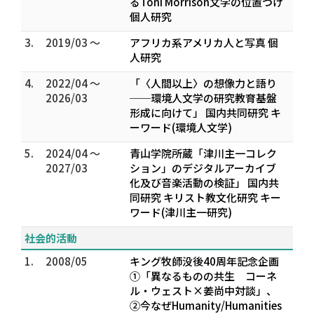
るToni Morrison文学の位置づけ
個人研究
3.
2019/03 ～
アフリカ系アメリカ人と写真 個
人研究
4.
2022/04 ～
「〈人間以上〉の想像力と語り
2026/03
──環境人文学の研究教育基盤
形成に向けて」 国内共同研究 キ
ーワード(環境人文学)
5.
2024/04 ～
青山学院所蔵「津川主一コレク
2027/03
ション」のデジタルアーカイブ
化及び音楽活動の検証」 国内共
同研究 キリスト教文化研究 キー
ワード(津川主一研究)
社会的活動
1.
2008/05
キング牧師没後40周年記念企画
①「異なるものの共生 コーネ
ル・ウェスト×姜尚中対談」、
②今なぜHumanity/Humanities