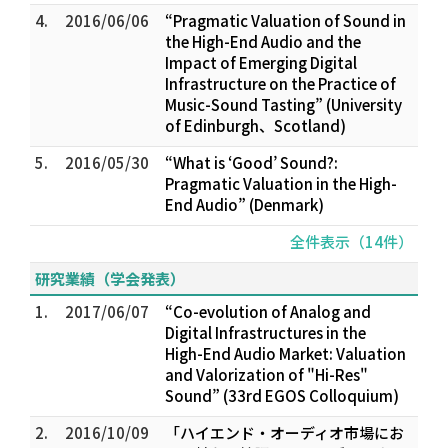
4.
2016/06/06
“Pragmatic Valuation of Sound in
the High-End Audio and the
Impact of Emerging Digital
Infrastructure on the Practice of
Music-Sound Tasting” (University
of Edinburgh、Scotland)
5.
2016/05/30
“What is ‘Good’ Sound?:
Pragmatic Valuation in the High-
End Audio” (Denmark)
全件表示（14件）
研究業績（学会発表）
1.
2017/06/07
“Co-evolution of Analog and
Digital Infrastructures in the
High-End Audio Market: Valuation
and Valorization of "Hi-Res"
Sound” (33rd EGOS Colloquium)
2.
2016/10/09
「ハイエンド・オーディオ市場にお