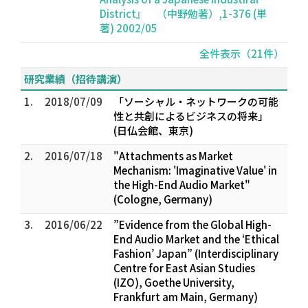
District』 （中野勉著）,1-376 (単
著) 2002/05
全件表示（21件）
研究業績（招待講演）
1.
2018/07/09
「ソーシャル・ネットワークの可能
性と共創によるビジネスの将来」
(日仏会館、東京)
2.
2016/07/18
"Attachments as Market
Mechanism: 'Imaginative Value' in
the High-End Audio Market"
(Cologne, Germany)
3.
2016/06/22
”Evidence from the Global High-
End Audio Market and the ‘Ethical
Fashion’ Japan” (Interdisciplinary
Centre for East Asian Studies
(IZO), Goethe University,
Frankfurt am Main, Germany)