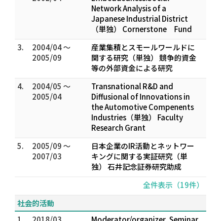
Network Analysis of a
Japanese Industrial District
（単独） Cornerstone Fund
3.
2004/04 ～
産業集積とスモールワールドに
2005/09
関する研究（単独） 競争的資金
等の外部資金による研究
4.
2004/05 ～
Transnational R&D and
2005/04
Diffusional of Innovations in
the Automotive Compenents
Industries（単独） Faculty
Research Grant
5.
2005/09 ～
日本企業のIR活動とネットワー
2007/03
キングに関する実証研究（単
独） 石井記念証券研究助成
全件表示（19件）
社会的活動
1.
2018/03
Moderator/organizer, Seminar