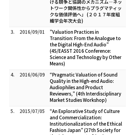
ける競争と協調のメカニズム―ネッ
トワーク関係性からプラグマティッ
クな価値評価へ」 (２０１７年度組
織学会年次大会)
3.
2016/09/01
”Valuation Practices in
Transition: From the Analogue to
the Digital High-End Audio”
(4S/EASST 2016 Conference:
Science and Technology by Other
Means)
4.
2016/06/09
“Pragmatic Valuation of Sound
Quality in the High-end Audio:
Audiophiles and Product
Reviewers,” (4th Interdisciplinary
Market Studies Workshop)
5.
2015/07/05
“An Explorative Study of Culture
and Commercialization:
Institutionalization of the Ethical
Fashion Japan” (27th Society for