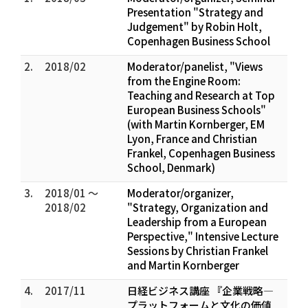
Presentation "Strategy and
Judgement" by Robin Holt,
Copenhagen Business School
2.
2018/02
Moderator/panelist, "Views
from the Engine Room:
Teaching and Research at Top
European Business Schools"
(with Martin Kornberger, EM
Lyon, France and Christian
Frankel, Copenhagen Business
School, Denmark)
3.
2018/01 ～
Moderator/organizer,
2018/02
"Strategy, Organization and
Leadership from a European
Perspective," Intensive Lecture
Sessions by Christian Frankel
and Martin Kornberger
4.
2017/11
日経ビジネス講座 『企業戦略―
プラットフォームと文化の価値