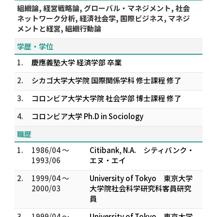
組織論, 経営戦略論, グローバル・マネジメント, 社会
ネットワーク分析, 経済社会学, 国際ビジネス, マネジ
メントと経営, 組織行動論
学歴・学位
1.
慶應義塾大学 経済学部 卒業
2.
シカゴ大学大学院 国際関係学科 修士課程 修了
3.
コロンビア大学大学院 社会学部 博士課程 修了
4.
コロンビア大学 Ph.D in Sociology
職歴
1.
1986/04 ～
Citibank, N.A. シティバンク・
1993/06
エヌ・エイ
2.
1999/04 ～
University of Tokyo 東京大学
2000/03
大学院社会科学研究科客員研究
員
3.
1999/04 ～
University of Tokyo 東京大学