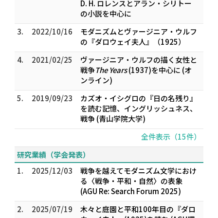
――D. H. ロレンスとアラン・シリトー
の小説を中心に
3.
2022/10/16
モダニズムとヴァージニア・ウルフ
の『ダロウェイ夫人』（1925）
4.
2021/02/25
ヴァージニア・ウルフの描く女性と
戦争――
The Years
(1937)を中心に (オ
ンライン)
5.
2019/09/23
カズオ・イシグロの『日の名残り』
を読む――記憶、イングリッシュネス、
戦争 (青山学院大学)
全件表示（15件）
研究業績（学会発表）
1.
2025/12/03
戦争を越えて――モダニズム文学におけ
る〈戦争・平和・自然〉の表象
(AGU Re: Search Forum 2025)
2.
2025/07/19
木々と庭園と平和――100年目の『ダロ