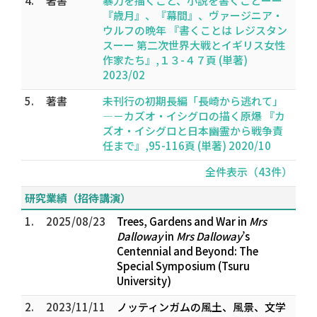
4.
著書
暴力を描くこと、小説を書くことーー
『歳月』、『幕間』、ヴァージニア・
ウルフの晩年 『書くことは レジスタン
スーー 第二次世界大戦とイギリス女性
作家たち』,１３-４７頁 (単著)
2023/02
5.
著書
未刊行の初期長編「長崎から逃れて」
―－カズオ・イシグロの描く原爆 『カ
ズオ・イシグロと日本――幽霊から戦争責
任まで』,95-116頁 (単著) 2020/10
全件表示（43件）
研究業績（招待講演）
1.
2025/08/23
Trees, Gardens and War in
Mrs
Dalloway
in
Mrs Dalloway
’s
Centennial and Beyond: The
Special Symposium (Tsuru
University)
2.
2023/11/11
ノッティンガムの風土、風景、文学