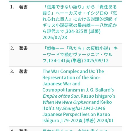
1.
著書
「信用できない語り」から「責任ある
語り」へーーカズオ・イシグロの『忘
れられた巨人』における対話的想起 イ
ギリス小説研究の最前線ー一八世紀か
ら現代まで,304-325頁 (単著)
2026/02/28
2.
著書
「戦争ーー「私たち」の反戦小説」 キ
ーワードで読むヴァージニア・ウル
フ,134-141頁 (単著) 2025/09/12
3.
著書
The War Complex and Us: The
Representation of the Sino-
Japanese War and
Cosmopolitanism in J. G. Ballard’s
Empire of the Sun
, Kazuo Ishiguro's
When We Were Orphans
and Keiko
Itoh's
My Shanghai 1942-1946
Japanese Perspectives on Kazuo
Ishiguro,179-202頁 (単著) 2024/01