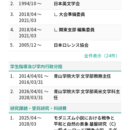
2.
1994/10 ～
日本英文学会
3.
2018/04 ～
∟ 大会準備委員
2021/03
4.
2018/04 ～
∟ 関東支部 編集委員
2021/03
5.
2005/12 ～
日本ロレンス協会
全件表示（24件）
学生指導及び学内行政分担
1.
2014/04/01 ～
青山学院大学 文学部教務主任
2016/03/31
2.
2026/04/01 ～
青山学院大学 文学部英米文学科主
2028/03/31
任
研究課題・受託研究・科研費
1.
2025/04 ～
モダニズム小説における戦争と
2028/03
平和と自然の表象 基盤研究（C)
一般 キーワード(戦争小説、モダ