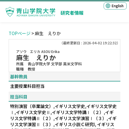
English
研究者情報
TOPページ
> 麻生 えりか
（最終更新日 : 2026-04-02 19:22:32）
アソウ エリカ
ASOU Erika
麻生 えりか
所属
青山学院大学 文学部 英米文学科
職種
教授
基幹教員
主要授業科目担当
担当科目
特別演習（卒業論文）,イギリス文学史,イギリス文学史
Ⅰ,イギリス文学史Ⅱ,イギリス文学特講Ⅰ（２）,イギ
リス文学特講Ⅱ（２）,イギリス文学演習Ⅰ（３）,イギ
リス文学演習Ⅱ（３）,イギリス小説Ｃ研究I, イギリス