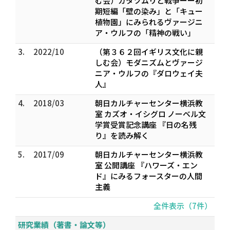
む会）カタツムリと戦争ーー初
期短編「壁の染み」と「キュー
植物園」にみられるヴァージニ
ア・ウルフの「精神の戦い」
3.
2022/10
（第３６２回イギリス文化に親
しむ会）モダニズムとヴァージ
ニア・ウルフの『ダロウェイ夫
人』
4.
2018/03
朝日カルチャーセンター横浜教
室 カズオ・イシグロ ノーベル文
学賞受賞記念講座 『日の名残
り』を読み解く
5.
2017/09
朝日カルチャーセンター横浜教
室 公開講座 『ハワーズ・エン
ド』にみるフォースターの人間
主義
全件表示（7件）
研究業績（著書・論文等）