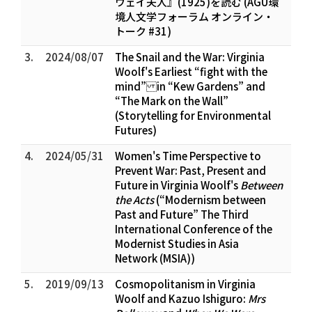
ウェイ夫人』(1925)を読む (AGU環
境人文学フォーラム オンライン・
トーク #31)
3.
2024/08/07
The Snail and the War: Virginia
Woolf's Earliest “fight with the
mind” in “Kew Gardens” and
“The Mark on the Wall”
(Storytelling for Environmental
Futures)
4.
2024/05/31
Women's Time Perspective to
Prevent War: Past, Present and
Future in Virginia Woolf's
Between
the Acts
(“Modernism between
Past and Future” The Third
International Conference of the
Modernist Studies in Asia
Network (MSIA))
5.
2019/09/13
Cosmopolitanism in Virginia
Woolf and Kazuo Ishiguro:
Mrs