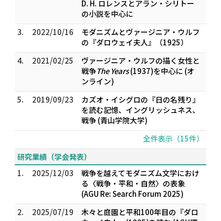
――D. H. ロレンスとアラン・シリトー
の小説を中心に
3.
2022/10/16
モダニズムとヴァージニア・ウルフ
の『ダロウェイ夫人』（1925）
4.
2021/02/25
ヴァージニア・ウルフの描く女性と
戦争――
The Years
(1937)を中心に (オ
ンライン)
5.
2019/09/23
カズオ・イシグロの『日の名残り』
を読む――記憶、イングリッシュネス、
戦争 (青山学院大学)
全件表示（15件）
研究業績（学会発表）
1.
2025/12/03
戦争を越えて――モダニズム文学におけ
る〈戦争・平和・自然〉の表象
(AGU Re: Search Forum 2025)
2.
2025/07/19
木々と庭園と平和――100年目の『ダロ