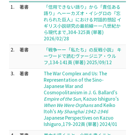
1.
著書
「信用できない語り」から「責任ある
語り」へーーカズオ・イシグロの『忘
れられた巨人』における対話的想起 イ
ギリス小説研究の最前線ー一八世紀か
ら現代まで,304-325頁 (単著)
2026/02/28
2.
著書
「戦争ーー「私たち」の反戦小説」 キ
ーワードで読むヴァージニア・ウル
フ,134-141頁 (単著) 2025/09/12
3.
著書
The War Complex and Us: The
Representation of the Sino-
Japanese War and
Cosmopolitanism in J. G. Ballard’s
Empire of the Sun
, Kazuo Ishiguro's
When We Were Orphans
and Keiko
Itoh's
My Shanghai 1942-1946
Japanese Perspectives on Kazuo
Ishiguro,179-202頁 (単著) 2024/01