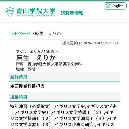
English
研究者情報
TOPページ
> 麻生 えりか
（最終更新日 : 2026-04-02 19:22:32）
アソウ エリカ
ASOU Erika
麻生 えりか
所属
青山学院大学 文学部 英米文学科
職種
教授
基幹教員
主要授業科目担当
担当科目
特別演習（卒業論文）,イギリス文学史,イギリス文学史
Ⅰ,イギリス文学史Ⅱ,イギリス文学特講Ⅰ（２）,イギ
リス文学特講Ⅱ（２）,イギリス文学演習Ⅰ（３）,イギ
リス文学演習Ⅱ（３）,イギリス小説Ｃ研究I, イギリス