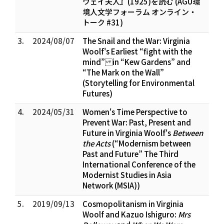
ウェイ夫人』(1925)を読む (AGU環
境人文学フォーラム オンライン・
トーク #31)
3.
2024/08/07
The Snail and the War: Virginia
Woolf's Earliest “fight with the
mind” in “Kew Gardens” and
“The Mark on the Wall”
(Storytelling for Environmental
Futures)
4.
2024/05/31
Women's Time Perspective to
Prevent War: Past, Present and
Future in Virginia Woolf's
Between
the Acts
(“Modernism between
Past and Future” The Third
International Conference of the
Modernist Studies in Asia
Network (MSIA))
5.
2019/09/13
Cosmopolitanism in Virginia
Woolf and Kazuo Ishiguro:
Mrs