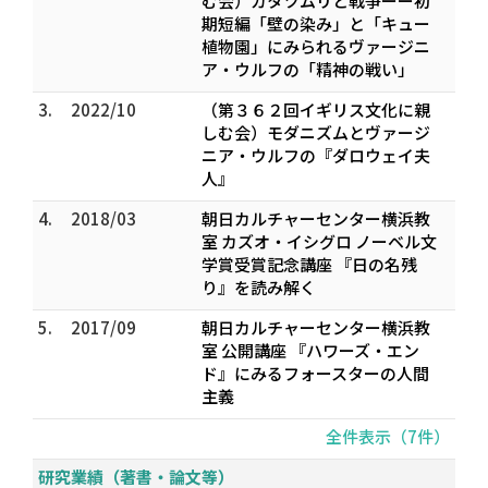
む会）カタツムリと戦争ーー初
期短編「壁の染み」と「キュー
植物園」にみられるヴァージニ
ア・ウルフの「精神の戦い」
3.
2022/10
（第３６２回イギリス文化に親
しむ会）モダニズムとヴァージ
ニア・ウルフの『ダロウェイ夫
人』
4.
2018/03
朝日カルチャーセンター横浜教
室 カズオ・イシグロ ノーベル文
学賞受賞記念講座 『日の名残
り』を読み解く
5.
2017/09
朝日カルチャーセンター横浜教
室 公開講座 『ハワーズ・エン
ド』にみるフォースターの人間
主義
全件表示（7件）
研究業績（著書・論文等）