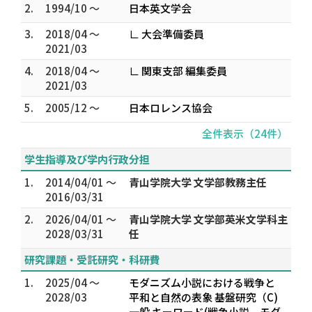
2.
1994/10 ～
日本英文学会
3.
2018/04 ～
∟ 大会準備委員
2021/03
4.
2018/04 ～
∟ 関東支部 編集委員
2021/03
5.
2005/12 ～
日本ロレンス協会
全件表示（24件）
学生指導及び学内行政分担
1.
2014/04/01 ～
青山学院大学 文学部教務主任
2016/03/31
2.
2026/04/01 ～
青山学院大学 文学部英米文学科主
2028/03/31
任
研究課題・受託研究・科研費
1.
2025/04 ～
モダニズム小説における戦争と
2028/03
平和と自然の表象 基盤研究（C)
一般 キーワード(戦争小説、モダ