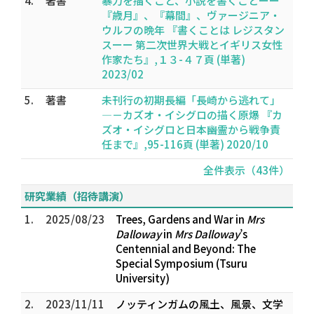
4.
著書
暴力を描くこと、小説を書くことーー
『歳月』、『幕間』、ヴァージニア・
ウルフの晩年 『書くことは レジスタン
スーー 第二次世界大戦とイギリス女性
作家たち』,１３-４７頁 (単著)
2023/02
5.
著書
未刊行の初期長編「長崎から逃れて」
―－カズオ・イシグロの描く原爆 『カ
ズオ・イシグロと日本――幽霊から戦争責
任まで』,95-116頁 (単著) 2020/10
全件表示（43件）
研究業績（招待講演）
1.
2025/08/23
Trees, Gardens and War in
Mrs
Dalloway
in
Mrs Dalloway
’s
Centennial and Beyond: The
Special Symposium (Tsuru
University)
2.
2023/11/11
ノッティンガムの風土、風景、文学