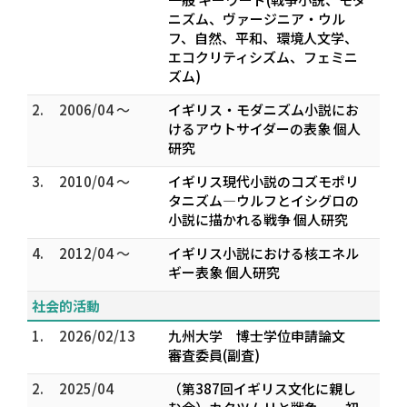
ニズム、ヴァージニア・ウル
フ、自然、平和、環境人文学、
エコクリティシズム、フェミニ
ズム)
2.
2006/04 ～
イギリス・モダニズム小説にお
けるアウトサイダーの表象 個人
研究
3.
2010/04 ～
イギリス現代小説のコズモポリ
タニズム―ウルフとイシグロの
小説に描かれる戦争 個人研究
4.
2012/04 ～
イギリス小説における核エネル
ギー表象 個人研究
社会的活動
1.
2026/02/13
九州大学 博士学位申請論文
審査委員(副査)
2.
2025/04
（第387回イギリス文化に親し