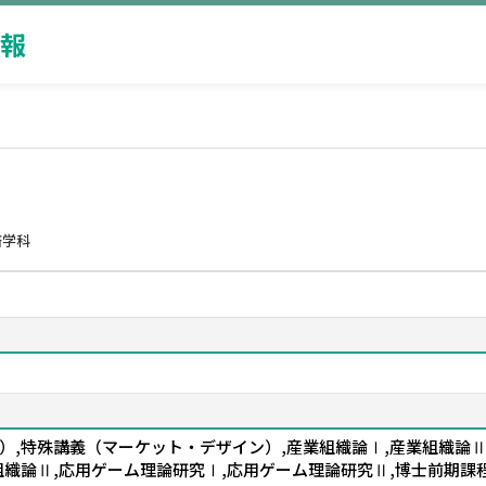
報
済学科
）,特殊講義（マーケット・デザイン）,産業組織論Ⅰ,産業組織論Ⅱ
組織論Ⅱ,応用ゲーム理論研究Ⅰ,応用ゲーム理論研究Ⅱ,博士前期課