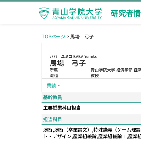
研究者情
TOPページ
> 馬場 弓子
ババ ユミコ
BABA Yumiko
馬場 弓子
所属
青山学院大学 経済学部 経
職種
教授
業績
基幹教員
主要授業科目担当
担当科目
演習,演習（卒業論文）,特殊講義（ゲーム理論
ト・デザイン,産業組織論,産業組織論Ⅰ,産業