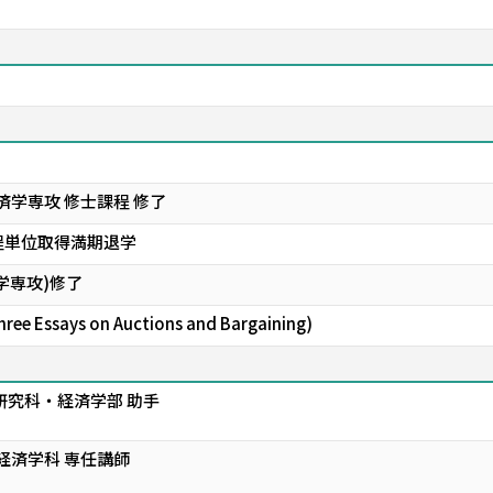
済学専攻 修士課程 修了
程単位取得満期退学
学専攻)修了
ssays on Auctions and Bargaining)
研究科・経済学部 助手
経済学科 専任講師