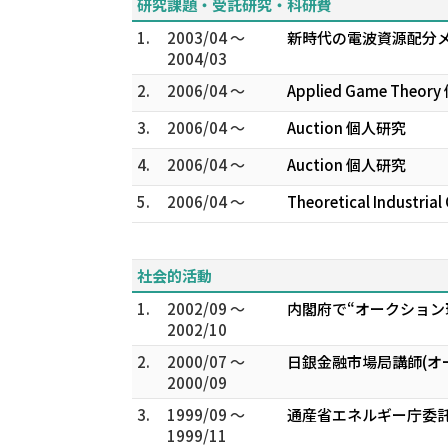
研究課題・受託研究・科研費
1.
2003/04 ～
新時代の電波資源配分
2004/03
2.
2006/04 ～
Applied Game Theo
3.
2006/04 ～
Auction 個人研究
4.
2006/04 ～
Auction 個人研究
5.
2006/04 ～
Theoretical Industri
社会的活動
1.
2002/09 ～
内閣府で“オークション
2002/10
2.
2000/07 ～
日銀金融市場局講師(オ
2000/09
3.
1999/09 ～
通産省エネルギー庁委託
1999/11