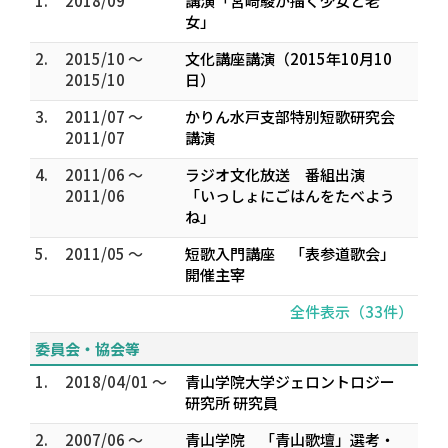
1.
2018/09
講演「宮崎駿が描く少女と老
女」
2.
2015/10 ～
文化講座講演（2015年10月10
2015/10
日）
3.
2011/07 ～
かりん水戸支部特別短歌研究会
2011/07
講演
4.
2011/06 ～
ラジオ文化放送 番組出演
2011/06
「いっしょにごはんをたべよう
ね」
5.
2011/05 ～
短歌入門講座 「表参道歌会」
開催主宰
全件表示（33件）
委員会・協会等
1.
2018/04/01 ～
青山学院大学ジェロントロジー
研究所 研究員
2.
2007/06 ～
青山学院 「青山歌壇」選考・