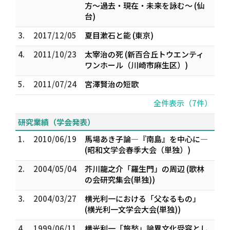
方～過去・現在・未来を詠む～ (仙
台)
3.
2017/12/05
夏目漱石と能 (東京)
4.
2011/10/23
太宰治の死 (新百合丘トウエンティ
ワンホール（川崎市麻生区）)
5.
2011/07/24
宮澤賢治の短歌
全件表示（7件）
研究業績（学会発表）
1.
2010/06/19
馬場あき子論―『南島』を中心に―
(昭和文学会春季大会（単独）)
2.
2004/05/04
芥川龍之介「羅生門」の周辺 (歌林
の会研究集会(単独))
3.
2004/03/27
横光利一における「父なるもの」
(横光利一文学会大会(単独))
4.
1999/06/11
横光利一「旅愁」論――異文化受容とし