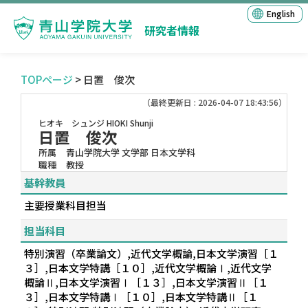
English
研究者情報
TOPページ
> 日置 俊次
（最終更新日 : 2026-04-07 18:43:56）
ヒオキ シュンジ
HIOKI Shunji
日置 俊次
所属
青山学院大学 文学部 日本文学科
職種
教授
基幹教員
主要授業科目担当
担当科目
特別演習（卒業論文）,近代文学概論,日本文学演習［１
３］,日本文学特講［１０］,近代文学概論Ⅰ,近代文学
概論Ⅱ,日本文学演習Ⅰ［１３］,日本文学演習Ⅱ［１
３］,日本文学特講Ⅰ［１０］,日本文学特講Ⅱ［１