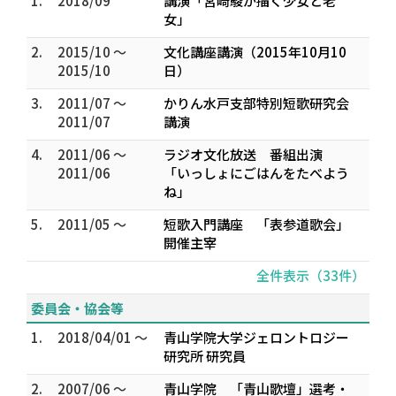
1.
2018/09
講演「宮崎駿が描く少女と老
女」
2.
2015/10 ～
文化講座講演（2015年10月10
2015/10
日）
3.
2011/07 ～
かりん水戸支部特別短歌研究会
2011/07
講演
4.
2011/06 ～
ラジオ文化放送 番組出演
2011/06
「いっしょにごはんをたべよう
ね」
5.
2011/05 ～
短歌入門講座 「表参道歌会」
開催主宰
全件表示（33件）
委員会・協会等
1.
2018/04/01 ～
青山学院大学ジェロントロジー
研究所 研究員
2.
2007/06 ～
青山学院 「青山歌壇」選考・