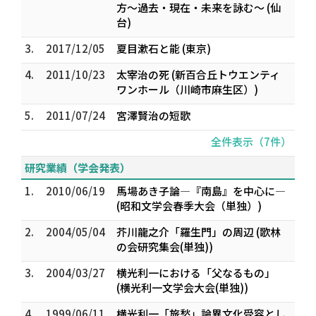
方～過去・現在・未来を詠む～ (仙
台)
3.
2017/12/05
夏目漱石と能 (東京)
4.
2011/10/23
太宰治の死 (新百合丘トウエンティ
ワンホール（川崎市麻生区）)
5.
2011/07/24
宮澤賢治の短歌
全件表示（7件）
研究業績（学会発表）
1.
2010/06/19
馬場あき子論―『南島』を中心に―
(昭和文学会春季大会（単独）)
2.
2004/05/04
芥川龍之介「羅生門」の周辺 (歌林
の会研究集会(単独))
3.
2004/03/27
横光利一における「父なるもの」
(横光利一文学会大会(単独))
4.
1999/06/11
横光利一「旅愁」論――異文化受容とし