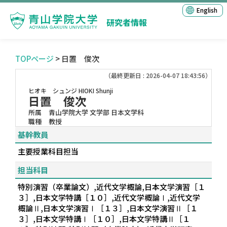
English
研究者情報
TOPページ
> 日置 俊次
（最終更新日 : 2026-04-07 18:43:56）
ヒオキ シュンジ
HIOKI Shunji
日置 俊次
所属
青山学院大学 文学部 日本文学科
職種
教授
基幹教員
主要授業科目担当
担当科目
特別演習（卒業論文）,近代文学概論,日本文学演習［１
３］,日本文学特講［１０］,近代文学概論Ⅰ,近代文学
概論Ⅱ,日本文学演習Ⅰ［１３］,日本文学演習Ⅱ［１
３］,日本文学特講Ⅰ［１０］,日本文学特講Ⅱ［１