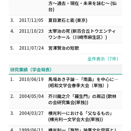
方～過去・現在・未来を詠む～ (仙
台)
3.
2017/12/05
夏目漱石と能 (東京)
4.
2011/10/23
太宰治の死 (新百合丘トウエンティ
ワンホール（川崎市麻生区）)
5.
2011/07/24
宮澤賢治の短歌
全件表示（7件）
研究業績（学会発表）
1.
2010/06/19
馬場あき子論―『南島』を中心に―
(昭和文学会春季大会（単独）)
2.
2004/05/04
芥川龍之介「羅生門」の周辺 (歌林
の会研究集会(単独))
3.
2004/03/27
横光利一における「父なるもの」
(横光利一文学会大会(単独))
4.
1999/06/11
横光利一「旅愁」論――異文化受容とし