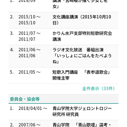
1.
2018/09
講演「宮崎駿が描く少女と老
女」
2.
2015/10 ～
文化講座講演（2015年10月10
2015/10
日）
3.
2011/07 ～
かりん水戸支部特別短歌研究会
2011/07
講演
4.
2011/06 ～
ラジオ文化放送 番組出演
2011/06
「いっしょにごはんをたべよう
ね」
5.
2011/05 ～
短歌入門講座 「表参道歌会」
開催主宰
全件表示（33件）
委員会・協会等
1.
2018/04/01 ～
青山学院大学ジェロントロジー
研究所 研究員
2.
2007/06 ～
青山学院 「青山歌壇」選考・