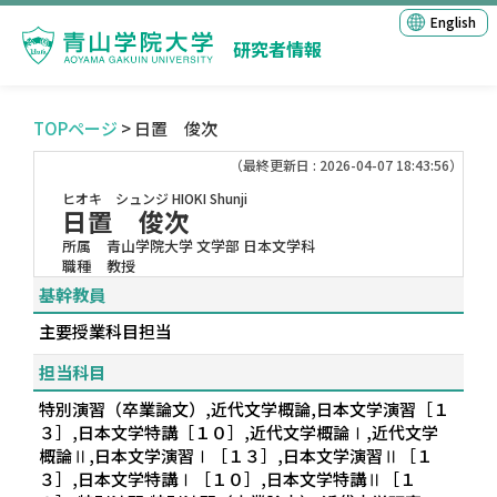
English
研究者情報
TOPページ
> 日置 俊次
（最終更新日 : 2026-04-07 18:43:56）
ヒオキ シュンジ
HIOKI Shunji
日置 俊次
所属
青山学院大学 文学部 日本文学科
職種
教授
基幹教員
主要授業科目担当
担当科目
特別演習（卒業論文）,近代文学概論,日本文学演習［１
３］,日本文学特講［１０］,近代文学概論Ⅰ,近代文学
概論Ⅱ,日本文学演習Ⅰ［１３］,日本文学演習Ⅱ［１
３］,日本文学特講Ⅰ［１０］,日本文学特講Ⅱ［１