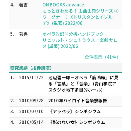
4.
著書
ON BOOKS advance
もっときわめる！ １曲１冊シリーズ ③
ワーグナー：《トリスタンとイゾル
デ》 (単著) 2022/06
5.
著書
オペラ対訳×分析ハンドブック
リヒャルト・シュトラウス／楽劇 サロ
メ (単著) 2022/06
全件表示（41件）
研究業績（招待講演）
1.
2015/11/22
池辺晋一郎－オペラ『鹿鳴館』に見
る「言葉」と「音楽」 (青山学院ア
スタジオ地下多目的ホール)
2.
2010/09/28
2010年バイロイト音楽祭報告
3.
2010/07/10
《アラベラ》シンポジウム
4.
2010/05/14
《影のない女》シンポジウム