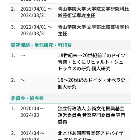
2.
2022/04/01 ～
青山学院大学 大学院文学研究科比
2024/03/31
較芸術学専攻主任
3.
2022/04/01 ～
青山学院大学 文学部比較芸術学科
2024/03/31
主任
研究課題・受託研究・科研費
1.
～
19世紀末～20世紀前半のドイツ
音楽・とくにリヒャルト・シュ
トラウスの研究 個人研究
2.
～
19～20世紀のドイツ・オペラ史
個人研究
委員会・協会等
1.
2020/04 ～
独立行政法人 芸術文化振興基金
2024/03
運営委員会 音楽専門委員会 専門
委員
2.
2014/04 ～
北とぴあ国際音楽祭アドバイザ
2018/03
ー アドバイザー