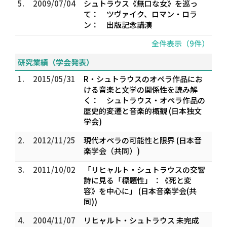
5.
2009/07/04
シュトラウス《無口な女》を巡っ
て： ツヴァイク、ロマン・ロラ
ン： 出版記念講演
全件表示（9件）
研究業績（学会発表）
1.
2015/05/31
R・シュトラウスのオペラ作品にお
ける音楽と文学の関係性を読み解
く： シュトラウス・オペラ作品の
歴史的変遷と音楽的概観 (日本独文
学会)
2.
2012/11/25
現代オペラの可能性と限界 (日本音
楽学会（共同）)
3.
2011/10/02
「リヒャルト・シュトラウスの交響
詩に見る「標題性」 ：《死と変
容》を中心に」 (日本音楽学会(共
同))
4.
2004/11/07
リヒャルト・シュトラウス 未完成