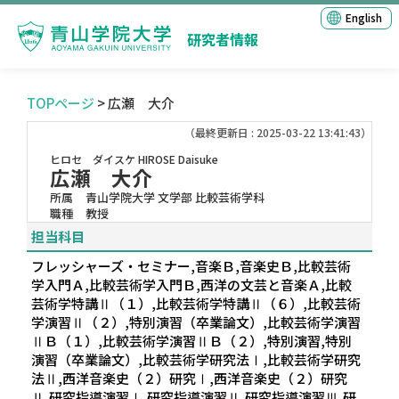
English
研究者情報
TOPページ
> 広瀬 大介
（最終更新日 : 2025-03-22 13:41:43）
ヒロセ ダイスケ
HIROSE Daisuke
広瀬 大介
所属
青山学院大学 文学部 比較芸術学科
職種
教授
担当科目
フレッシャーズ・セミナー,音楽Ｂ,音楽史Ｂ,比較芸術
学入門Ａ,比較芸術学入門Ｂ,西洋の文芸と音楽Ａ,比較
芸術学特講Ⅱ（１）,比較芸術学特講Ⅱ（６）,比較芸術
学演習Ⅱ（２）,特別演習（卒業論文）,比較芸術学演習
ⅡＢ（１）,比較芸術学演習ⅡＢ（２）,特別演習,特別
演習（卒業論文）,比較芸術学研究法Ⅰ,比較芸術学研究
法Ⅱ,西洋音楽史（２）研究Ⅰ,西洋音楽史（２）研究
Ⅱ,研究指導演習Ⅰ,研究指導演習Ⅱ,研究指導演習Ⅲ,研