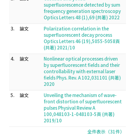
superfluorescence detected by sum
frequency generation spectroscopy
Optics Letters 48 (1),69 (共著) 2022
3.
論文
Polarization correlation in the
superfluorescent decay process
Optics Letters 46 (19),5055-5058頁
(共著) 2021/10
4.
論文
Nonlinear optical processes driven
by superfluorescent fields and their
controllability with external laser
fields Phys. Rev. A 102,031101 (共著)
2020
5.
論文
Unveiling the mechanism of wave-
front distortion of superfluorescent
pulses Physival Review A
100,048103-1-048103-5頁 (共著)
2019/10
全件表示（31件）