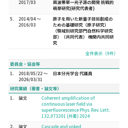
2017/03
周波帯単一光子源の開発 挑戦的
萌芽研究(研究代表者)
5.
2014/04 ～
原子を用いた新量子技術創成の
2016/03
ための基礎研究（原子研究）
（領域別研究部門自然科学研究
部）（共同代表） 機関内共同研
究
全件表示（9件）
委員会・協会等
1.
2018/05/22 ～
日本分光学会 代議員
2026/03/31
研究業績（著書・論文等）
1.
論文
Coherent amplification of
continuous laser field via
superfluorescence Phys. Rev. Lett.
132,073201 (共著) 2024
2.
論文
Cascade and yoked