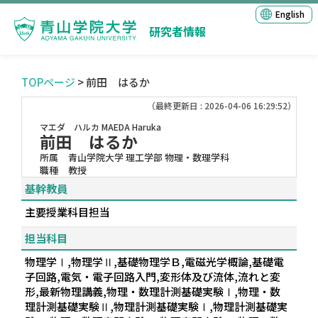
English
研究者情報
TOPページ
> 前田 はるか
（最終更新日 : 2026-04-06 16:29:52）
マエダ ハルカ
MAEDA Haruka
前田 はるか
所属
青山学院大学 理工学部 物理・数理学科
職種
教授
基幹教員
主要授業科目担当
担当科目
物理学Ⅰ,物理学Ⅱ,基礎物理学Ｂ,電磁光学概論,基礎電
子回路,電気・電子回路入門,変形体及び流体,流れと変
形,最新物理講義,物理・数理計測基礎実験Ⅰ,物理・数
理計測基礎実験Ⅱ,物理計測基礎実験Ⅰ,物理計測基礎実