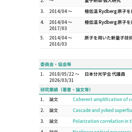
2.
～
量子制御 個人研究
3.
2014/04 ～
極低温 Rydberg 
4.
2014/04 ～
極低温 Rydberg 
2017/03
5.
2014/04 ～
原子を用いた新量子技
2016/03
委員会・協会等
1.
2018/05/22 ～
日本分光学会 代議員
2026/03/31
研究業績（著書・論文等）
1.
論文
Coherent amplification of c
2.
論文
Cascade and yoked superflu
3.
論文
Polarization correlation in
4.
論文
Nonlinear optical processes 