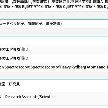
理輪講Ⅰ,数理輪講Ⅱ,卒業研究Ⅰ,卒業研究Ⅱ,物理科学特別輪講Ａ,
特別実験・演習Ｂ,理工学特別実験・演習Ｃ,理工学特別実験・演習Ｄ
(リュードベリ原子、冷却原子、量子制御)
子力工学専攻)修了
子力工学専攻)修了
pectroscopy: Spectroscopy of Heavy Rydberg Atoms and Tr
究室 研究員
earch Associate/Scientist