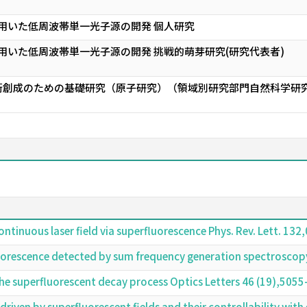
原子を用いた低周波帯単一光子源の開発 個人研究
原子を用いた低周波帯単一光子源の開発 挑戦的萌芽研究(研究代表者)
術創成のための基礎研究（原子研究）（領域別研究部門自然科学研究
ontinuous laser field via superfluorescence Phys. Rev. Lett. 1
orescence detected by sum frequency generation spectroscopy
 the superfluorescent decay process Optics Letters 46 (19),5
driven by superfluorescent fields and their controllability with 