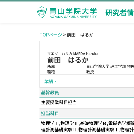
研究者情
TOPページ
> 前田 はるか
マエダ ハルカ
MAEDA Haruka
前田 はるか
所属
青山学院大学 理工学部 物
職種
教授
業績
基幹教員
主要授業科目担当
担当科目
物理学Ⅰ,物理学Ⅱ,基礎物理学Ｂ,電磁光学概
理計測基礎実験Ⅱ,物理計測基礎実験Ⅰ,物理計