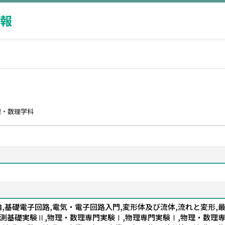
報
理・数理学科
論,基礎電子回路,電気・電子回路入門,変形体及び流体,流れと変形,
測基礎実験Ⅱ,物理・数理専門実験Ⅰ,物理専門実験Ⅰ,物理・数理専