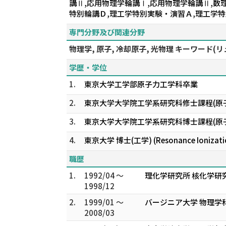
講Ⅱ,応用物理学輪講Ⅰ,応用物理学輪講Ⅱ,数
特別輪講Ｄ,理工学特別実験・演習Ａ,理工学
専門分野及び関連分野
物理学, 原子, 冷却原子, 光物理 キーワード
学歴・学位
1.
東京大学工学部原子力工学科卒業
2.
東京大学大学院工学系研究科修士課程(原
3.
東京大学大学院工学系研究科博士課程(原
4.
東京大学 博士(工学) (Resonance Ionization S
職歴
1.
1992/04 ～
理化学研究所 核化学研
1998/12
2.
1999/01 ～
バージニア大学 物理学科 Res
2008/03