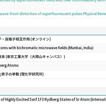
 wave-front distortion of superfluorescent pulses Physival 
極子・双極子相互作用 (オンライン)
toms with bichromatic microwave fields (Munbai, India)
原子波束 (東京工業大学（大岡山キャンパス）)
berg Atoms
g 原子の挙動 (理化学研究所)
f Highly Excited 5snf 1F3 Rydberg States of Sr Atom (Internati