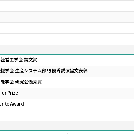
経営工学会 論文賞
機械学会 生産システム部門 優秀講演論文表彰
知能学会 研究会優秀賞
or Prize
orite Award