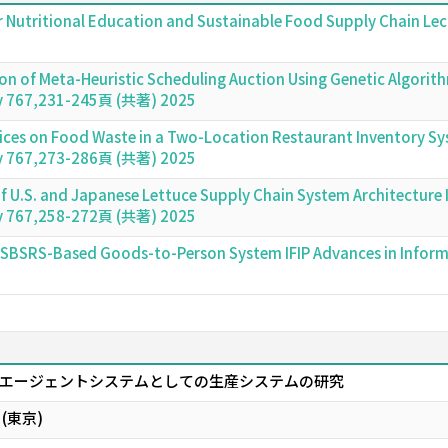
r Nutritional Education and Sustainable Food Supply Chain Le
 of Meta-Heuristic Scheduling Auction Using Genetic Algorith
y 767,231-245頁 (共著) 2025
ices on Food Waste in a Two-Location Restaurant Inventory Sy
y 767,273-286頁 (共著) 2025
 U.S. and Japanese Lettuce Supply Chain System Architecture I
y 767,258-272頁 (共著) 2025
f SBSRS-Based Goods-to-Person System IFIP Advances in Info
エージェントシステムとしての生産システムの研究
(東京)