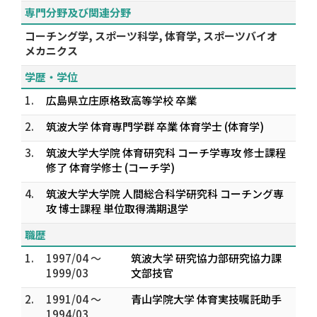
専門分野及び関連分野
コーチング学, スポーツ科学, 体育学, スポーツバイオ
メカニクス
学歴・学位
1.
広島県立庄原格致高等学校 卒業
2.
筑波大学 体育専門学群 卒業 体育学士 (体育学)
3.
筑波大学大学院 体育研究科 コーチ学専攻 修士課程
修了 体育学修士 (コーチ学)
4.
筑波大学大学院 人間総合科学研究科 コーチング専
攻 博士課程 単位取得満期退学
職歴
1.
1997/04 ～
筑波大学 研究協力部研究協力課
1999/03
文部技官
2.
1991/04 ～
青山学院大学 体育実技嘱託助手
1994/03