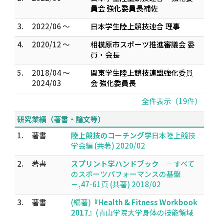
員会 強化委員長補佐
3.
2022/06 ～
日本学生陸上競技連合 理事
4.
2020/12 ～
相模原市スポーツ推進審議会 委
員・会長
5.
2018/04 ～
関東学生陸上競技連盟強化委員
2024/03
会 強化委員長
全件表示（19件）
研究業績（著書・論文等）
1.
著書
陸上競技のコーチング学
日本陸上競技
学会編 (共著) 2020/02
2.
著書
スプリント学ハンドブック
－すべて
のスポーツパフォーマンスの基盤
－,47-61頁 (共著) 2018/02
3.
著書
(編著)
『Health & Fitness Workbook
2017』
(青山学院大学身体の技能領域