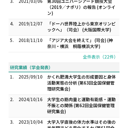
3.
2021/03/06
第30回ユニバーシアード競技大会
（2019／ナポリ）の報告 (オンライ
ン)
4.
2019/12/07
「ドーハ世界陸上から東京オリンピ
ックへ」（司会） (大阪国際大学)
5.
2018/11/10
「アジア大会を終えて」 (司会) (神
奈川・横浜 桐蔭横浜大学)
全件表示（22件）
研究業績（学会発表）
1.
2025/09/10
かくれ肥満大学生の形成要因と身体
活動実態の分析 (第63回全国保健管
理研究集会)
2.
2024/10/16
大学生の筋肉量と運動有能感・運動
不振との関係 (第62回全国保健管理
研究集会)
3.
2023/10/04
大学入学直後の体力水準はその後の
半年間でどう変化するか (第61回全