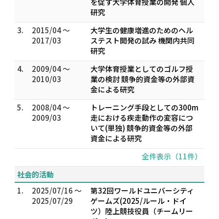
を促す大学体育授業の開発 個人
研究
3.
2015/04 ～
大学生の健康増進のためのヘル
2017/03
ステスト開発の試み 機関内共同
研究
4.
2009/04 ～
大学体育授業としてのゴルフ授
2010/03
業の検討 競争的資金等の外部資
金による研究
5.
2008/04 ～
トレーニング手段としての300m
2009/03
走における疾走動作の変容につ
いて(単独) 競争的資金等の外部
資金による研究
全件表示（11件）
社会的活動
1.
2025/07/16 ～
第32回ワールドユニバーシティ
2025/07/29
ゲームズ(2025/ルール・ドイ
ツ）陸上競技役員（チームリー