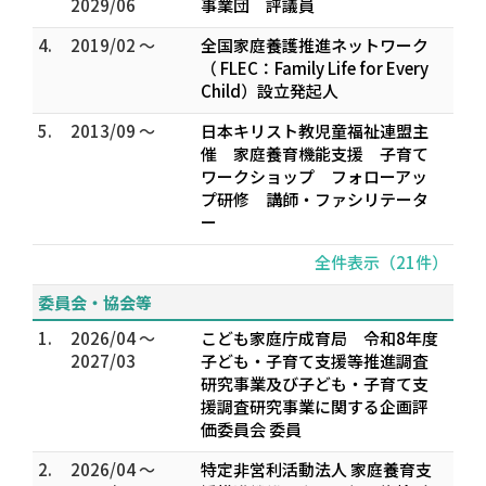
2029/06
事業団 評議員
4.
2019/02 ～
全国家庭養護推進ネットワーク
（ FLEC：Family Life for Every
Child）設立発起人
5.
2013/09 ～
日本キリスト教児童福祉連盟主
催 家庭養育機能支援 子育て
ワークショップ フォローアッ
プ研修 講師・ファシリテータ
ー
全件表示（21件）
委員会・協会等
1.
2026/04 ～
こども家庭庁成育局 令和8年度
2027/03
子ども・子育て支援等推進調査
研究事業及び子ども・子育て支
援調査研究事業に関する企画評
価委員会 委員
2.
2026/04 ～
特定非営利活動法人 家庭養育支