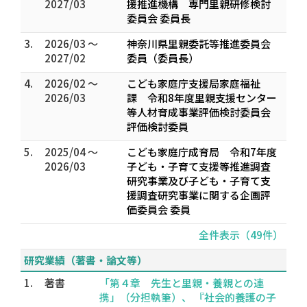
2027/03
援推進機構 専門里親研修検討
委員会 委員長
3.
2026/03 ～
神奈川県里親委託等推進委員会
2027/02
委員（委員長）
4.
2026/02 ～
こども家庭庁支援局家庭福祉
2026/03
課 令和8年度里親支援センター
等人材育成事業評価検討委員会
評価検討委員
5.
2025/04 ～
こども家庭庁成育局 令和7年度
2026/03
子ども・子育て支援等推進調査
研究事業及び子ども・子育て支
援調査研究事業に関する企画評
価委員会 委員
全件表示（49件）
研究業績（著書・論文等）
1.
著書
「第４章 先生と里親・養親との連
携」（分担執筆）、 『社会的養護の子