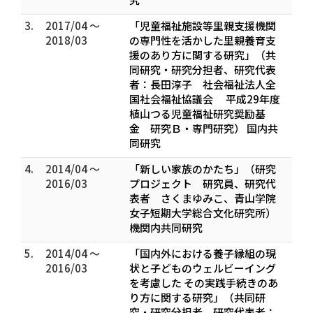
3.
2017/04 ～
「児童福祉施設等里親支援機関
2018/03
の専門性を活かした里親養育支
援のあり方に関する研究」（共
同研究・研究分担者、研究代表
者：長田淳子 社会福祉法人全
国社会福祉協議会 平成29年度
植山つる児童福祉研究奨励基
金 研究Ｂ・専門研究） 国内共
同研究
4.
2014/04 ～
「新しい家族のかたち」（研究
2016/03
プロジェクト 研究員、研究代
表者 さくまゆみこ、青山学院
女子短期大学総合文化研究所）
機関内共同研究
5.
2014/04 ～
「国内外における養子縁組の現
2016/03
状と子どものウェルビーイング
を考慮した その実践手続きのあ
り方に関する研究」（共同研
究・研究分担者、研究代表者：