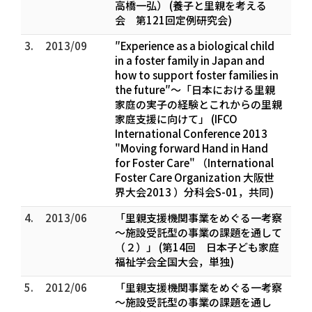
高橋一弘） (養子と里親を考える
会 第121回定例研究会)
3.
2013/09
″Experience as a biological child
in a foster family in Japan and
how to support foster families in
the future″～「日本における里親
家庭の実子の経験とこれからの里親
家庭支援に向けて」 (IFCO
International Conference 2013
"Moving forward Hand in Hand
for Foster Care" （International
Foster Care Organization 大阪世
界大会2013 ）分科会S-01，共同)
4.
2013/06
「里親支援機関事業をめぐる一考察
～施設受託型の事業の課題を通して
（２）」 (第14回 日本子ども家庭
福祉学会全国大会，単独)
5.
2012/06
「里親支援機関事業をめぐる一考察
～施設受託型の事業の課題を通し