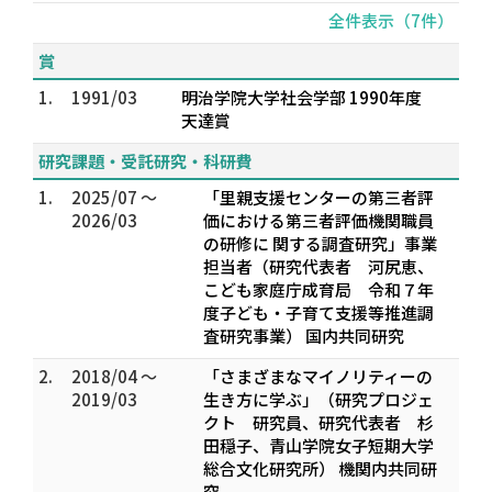
全件表示（7件）
賞
1.
1991/03
明治学院大学社会学部 1990年度
天達賞
研究課題・受託研究・科研費
1.
2025/07 ～
「里親支援センターの第三者評
2026/03
価における第三者評価機関職員
の研修に 関する調査研究」事業
担当者（研究代表者 河尻恵、
こども家庭庁成育局 令和７年
度子ども・子育て支援等推進調
査研究事業） 国内共同研究
2.
2018/04 ～
「さまざまなマイノリティーの
2019/03
生き方に学ぶ」（研究プロジェ
クト 研究員、研究代表者 杉
田穏子、青山学院女子短期大学
総合文化研究所） 機関内共同研
究