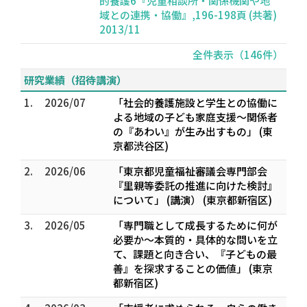
的養護6『児童相談所・関係機関や地
域との連携・協働』,196-198頁 (共著)
2013/11
全件表示（146件）
研究業績（招待講演）
1.
2026/07
「社会的養護施設と学生との協働に
よる地域の子ども家庭支援～関係者
の『あわい』が生み出すもの」 (東
京都渋谷区)
2.
2026/06
「東京都児童福祉審議会専門部会
『里親等委託の推進に向けた検討』
について」 (講演） (東京都新宿区)
3.
2026/05
「専門職として成長するために何が
必要か～本質的・具体的な問いを立
て、課題と向き合い、『子どもの最
善』を探求することの価値」 (東京
都新宿区)