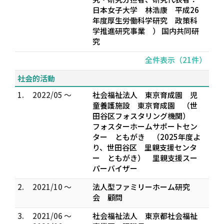
日本女子大学 林浩康 平成26
年度厚生労働科学研究 政策科
学推進研究事業 ） 国内共同研
究
全件表示（21件）
社会的活動
1.
2022/05 ～
社会福祉法人 東京育成園 児
童養護施設 東京育成園 （世
田谷区フォスタリング機関）
フォスターホームサポートセン
ター ともがき （2025年度よ
り、世田谷区 里親支援センタ
ー ともがき） 里親支援スー
パーバイザー
2.
2021/10 ～
法人型ファミリーホーム研究
会 顧問
3.
2021/06 ～
社会福祉法人 東京都社会福祉