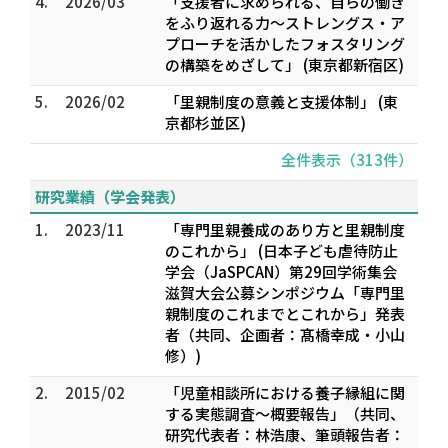
4.
2026/03
「支援者に求められる、自らの働き
をふり返れる力～ストレングス・ア
プローチを活かしたフォスタリング
の構築をめざして」 (東京都新宿区)
5.
2026/02
「里親制度の意義と支援体制」 (東
京都杉並区)
全件表示（313件）
研究業績（学会発表）
1.
2023/11
「専門里親養成のあり方と里親制度
のこれから」 (日本子ども虐待防止
学会（JaSPCAN）第29回学術集会
滋賀大会公募シンポジウム「専門里
親制度のこれまでとこれから」発表
者（共同、企画者：髙橋幸成・小山
修）)
2.
2015/02
「児童相談所における養子縁組に関
する実態調査～概要報告」（共同、
研究代表者：林浩康、筆頭報告者：