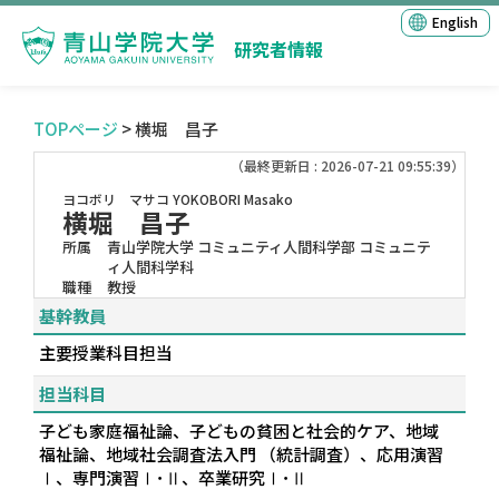
English
研究者情報
TOPページ
> 横堀 昌子
（最終更新日 : 2026-07-21 09:55:39）
ヨコボリ マサコ
YOKOBORI Masako
横堀 昌子
所属
青山学院大学 コミュニティ人間科学部 コミュニテ
ィ人間科学科
職種
教授
基幹教員
主要授業科目担当
担当科目
子ども家庭福祉論、子どもの貧困と社会的ケア、地域
福祉論、地域社会調査法入門 （統計調査）、応用演習
Ⅰ、専門演習Ⅰ･Ⅱ、卒業研究Ⅰ･Ⅱ