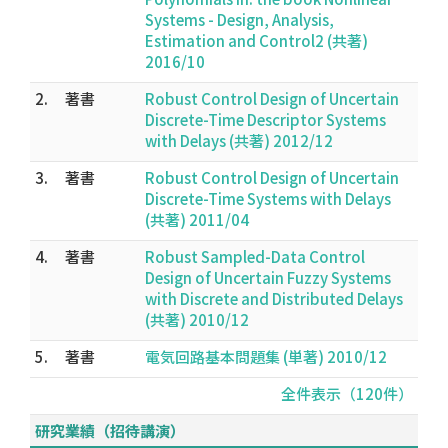
Systems - Design, Analysis,
Estimation and Control2 (共著)
2016/10
2.
著書
Robust Control Design of Uncertain
Discrete-Time Descriptor Systems
with Delays (共著) 2012/12
3.
著書
Robust Control Design of Uncertain
Discrete-Time Systems with Delays
(共著) 2011/04
4.
著書
Robust Sampled-Data Control
Design of Uncertain Fuzzy Systems
with Discrete and Distributed Delays
(共著) 2010/12
5.
著書
電気回路基本問題集 (単著) 2010/12
全件表示（120件）
研究業績（招待講演）