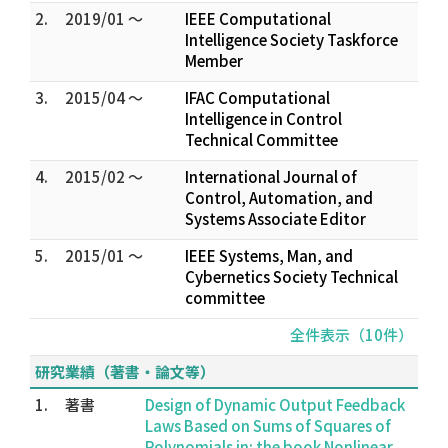
2.
2019/01 ～
IEEE Computational
Intelligence Society Taskforce
Member
3.
2015/04 ～
IFAC Computational
Intelligence in Control
Technical Committee
4.
2015/02 ～
International Journal of
Control, Automation, and
Systems Associate Editor
5.
2015/01 ～
IEEE Systems, Man, and
Cybernetics Society Technical
committee
全件表示（10件）
研究業績（著書・論文等）
1.
著書
Design of Dynamic Output Feedback
Laws Based on Sums of Squares of
Polynomials in: the book Nonlinear