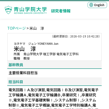
English
研究者情報
TOPページ
> 米山 淳
（最終更新日 : 2026-03-19 10:42:28）
ヨネヤマ ジュン
YONEYAMA Jun
米山 淳
所属
青山学院大学 理工学部 電気電子工学科
職種
教授
基幹教員
主要授業科目担当
担当科目
電気回路ⅠＡ及び演習,電気回路ⅠＢ及び演習,電気電子
工学輪講Ａ,電気電子工学輪講Ｂ,卒業研究Ⅰ,卒業研究
Ⅱ,電気電子工学基礎実験Ⅰ,システム制御Ⅰ,システム
制御Ⅱ,電気電子工学概論,電気電子工学特別輪講Ａ,電