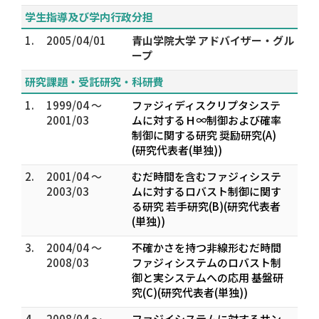
学生指導及び学内行政分担
1.
2005/04/01
青山学院大学 アドバイザー・グル
ープ
研究課題・受託研究・科研費
1.
1999/04 ～
ファジィディスクリプタシステ
2001/03
ムに対するＨ∞制御および確率
制御に関する研究 奨励研究(A)
(研究代表者(単独))
2.
2001/04 ～
むだ時間を含むファジィシステ
2003/03
ムに対するロバスト制御に関す
る研究 若手研究(B)(研究代表者
(単独))
3.
2004/04 ～
不確かさを持つ非線形むだ時間
2008/03
ファジィシステムのロバスト制
御と実システムへの応用 基盤研
究(C)(研究代表者(単独))
4.
2008/04 ～
ファジイシステムに対するサン