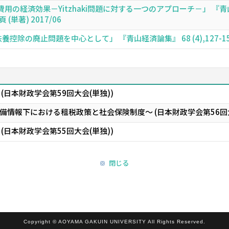
用の経済効果－Yitzhaki問題に対する一つのアプローチ－」 『
6頁 (単著) 2017/06
控除の廃止問題を中心として」 『青山経済論集』 68 (4),127-151頁 
(日本財政学会第59回大会(単独))
情報下における租税政策と社会保険制度～ (日本財政学会第56回大
(日本財政学会第55回大会(単独))
閉じる
Copyright © AOYAMA GAKUIN UNIVERSITY All Rights Reserved.