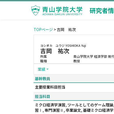
研究者情
TOPページ
> 吉岡 祐次
ヨシオカ ユウジ
YOSHIOKA Yuji
吉岡 祐次
所属
青山学院大学 経済学部 現
職種
教授
業績
基幹教員
主要授業科目担当
担当科目
ミクロ経済学演習, ツールとしてのゲーム理論, 
習Ⅰ, 専門演習Ⅱ, 卒業論文, 基礎ミクロ経済