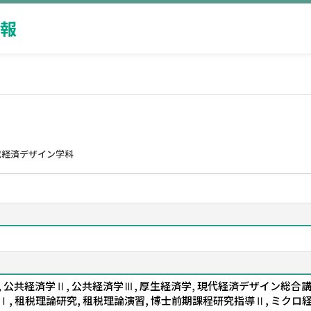
報
代経済デザイン学科
公共経済学Ⅱ, 公共経済学Ⅲ, 厚生経済学, 現代経済デザイン総合講義
学Ⅰ, 租税理論研究, 租税理論演習, 博士前期課程研究指導Ⅱ, ミク