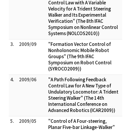
Control Law with A Variable
Velocity for A Trident Steering
Walker and Its Experimental
Verification" (The 8th IFAC
Symposium on Nonlinear Control
Systems (NOLCOS2010))
3.
2009/09
"Formation Vector Control of
Nonholonomic Mobile Robot
Groups" (The 9th IFAC
Symposium on Robot Control
(SYROCO2009))
4.
2009/06
"A Path Following Feedback
Control Law for A New Type of
Undulatory Locomotor: A Trident
Steering Walker" (The 14th
International Conference on
Advanced Robotics (ICAR2009))
5.
2009/05
"Control of A Four-steering,
Planar Five-bar Linkage-Walker"