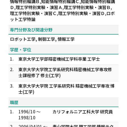
情報特別輪講Ｂ,知能情報特別輪講Ｃ,知能情報特別輪講
Ｄ,理工学特別実験・演習Ａ,理工学特別実験・演習Ｂ,
理工学特別実験・演習Ｃ,理工学特別実験・演習Ｄ,ロボ
ット工学特論
専門分野及び関連分野
ロボット工学, 制御工学, 情報工学
学歴・学位
1.
東京大学工学部精密機械工学科卒業 工学士
2.
東京大学大学院工学系研究科精密機械工学専攻修
士課程修了 修士(工学)
3.
東京大学大学院 工学系研究科 精密機械工学専攻 博
士(工学)
職歴
1.
1996/10 ～
カリフォルニア工科大学 研究員
1998/10
2.
2006/04/01 ～
青山学院大学 理工学部 情報テク