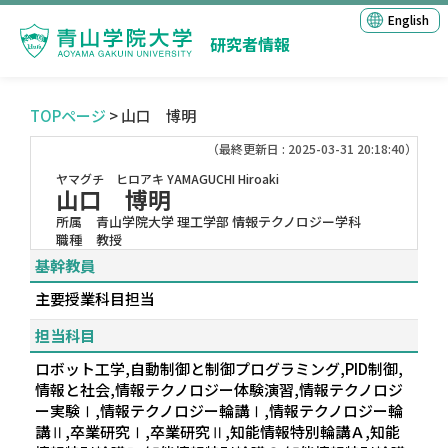
English
研究者情報
TOPページ
> 山口 博明
（最終更新日 : 2025-03-31 20:18:40）
ヤマグチ ヒロアキ
YAMAGUCHI Hiroaki
山口 博明
所属
青山学院大学 理工学部 情報テクノロジー学科
職種
教授
基幹教員
主要授業科目担当
担当科目
ロボット工学,自動制御と制御プログラミング,PID制御,
情報と社会,情報テクノロジー体験演習,情報テクノロジ
ー実験Ⅰ,情報テクノロジー輪講Ⅰ,情報テクノロジー輪
講Ⅱ,卒業研究Ⅰ,卒業研究Ⅱ,知能情報特別輪講Ａ,知能