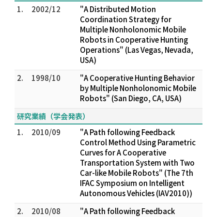
1.
2002/12
"A Distributed Motion
Coordination Strategy for
Multiple Nonholonomic Mobile
Robots in Cooperative Hunting
Operations" (Las Vegas, Nevada,
USA)
2.
1998/10
"A Cooperative Hunting Behavior
by Multiple Nonholonomic Mobile
Robots" (San Diego, CA, USA)
研究業績（学会発表）
1.
2010/09
"A Path following Feedback
Control Method Using Parametric
Curves for A Cooperative
Transportation System with Two
Car-like Mobile Robots" (The 7th
IFAC Symposium on Intelligent
Autonomous Vehicles (IAV2010))
2.
2010/08
"A Path following Feedback