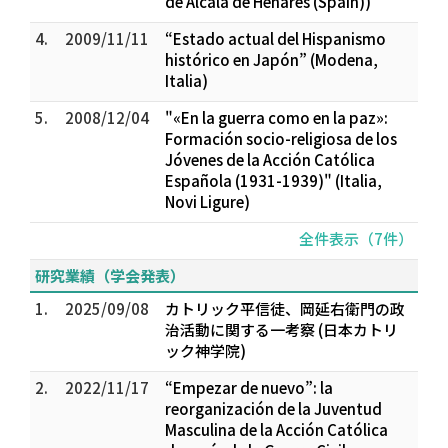
de Alcalá de Henares (Spain))
4.
2009/11/11
“Estado actual del Hispanismo
histórico en Japón” (Modena,
Italia)
5.
2008/12/04
"«En la guerra como en la paz»:
Formación socio-religiosa de los
Jóvenes de la Acción Católica
Española (1931-1939)" (Italia,
Novi Ligure)
全件表示（7件）
研究業績（学会発表）
1.
2025/09/08
カトリック平信徒、岡延右衛門の政
治活動に関する一考察 (日本カトリ
ック神学院)
2.
2022/11/17
“Empezar de nuevo”: la
reorganización de la Juventud
Masculina de la Acción Católica