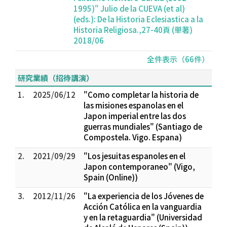
1995)" Julio de la CUEVA (et al)
(eds.): De la Historia Eclesiastica a la
Historia Religiosa.,27-40頁 (単著)
2018/06
全件表示（66件）
研究業績（招待講演）
1.
2025/06/12
"Como completar la historia de
las misiones espanolas en el
Japon imperial entre las dos
guerras mundiales" (Santiago de
Compostela. Vigo. Espana)
2.
2021/09/29
"Los jesuitas espanoles en el
Japon contemporaneo" (Vigo,
Spain (Online))
3.
2012/11/26
"La experiencia de los Jóvenes de
Acción Católica en la vanguardia
y en la retaguardia" (Universidad