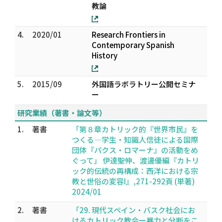
教論
4.
2020/01
Research Frontiers in
Contemporary Spanish
History
5.
2015/09
外国語ラボラトリー公開セミナ
ー
研究業績（著書・論文等）
1.
著書
「第８章カトリック的『世界市民』を
つくる―学生・知識人信徒による国際
団体『パクス・ロマーナ』の活動をめ
ぐって」 伊達聖伸、渡邊優編『カトリ
ック的伝統の再構成：西洋における宗
教と世俗の変容I』,271-292頁 (単著)
2024/01
2.
著書
「29. 現代スペイン・バスク社会にお
けるカトリック教会ー暴力と分断をこ