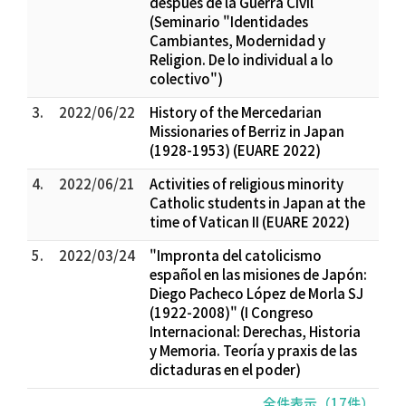
después de la Guerra Civil
(Seminario "Identidades
Cambiantes, Modernidad y
Religion. De lo individual a lo
colectivo")
3.
2022/06/22
History of the Mercedarian
Missionaries of Berriz in Japan
(1928-1953) (EUARE 2022)
4.
2022/06/21
Activities of religious minority
Catholic students in Japan at the
time of Vatican II (EUARE 2022)
5.
2022/03/24
"Impronta del catolicismo
español en las misiones de Japón:
Diego Pacheco López de Morla SJ
(1922-2008)" (I Congreso
Internacional: Derechas, Historia
y Memoria. Teoría y praxis de las
dictaduras en el poder)
全件表示（17件）