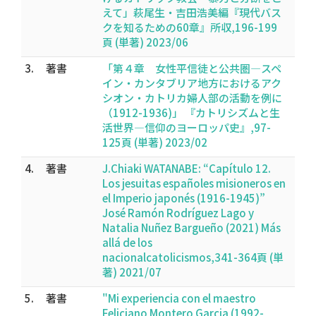
えて」萩尾生・吉田浩美編『現代バス
クを知るための60章』所収,196-199
頁 (単著) 2023/06
3.
著書
「第４章 女性平信徒と公共圏―スペ
イン・カンタブリア地方におけるアク
シオン・カトリカ婦人部の活動を例に
（1912-1936)」 『カトリシズムと生
活世界―信仰のヨーロッパ史』,97-
125頁 (単著) 2023/02
4.
著書
J.Chiaki WATANABE: “Capítulo 12.
Los jesuitas españoles misioneros en
el Imperio japonés (1916-1945)”
José Ramón Rodríguez Lago y
Natalia Nuñez Bargueño (2021) Más
allá de los
nacionalcatolicismos,341-364頁 (単
著) 2021/07
5.
著書
"Mi experiencia con el maestro
Feliciano Montero Garcia (1992-