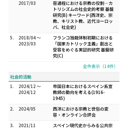
2017/03
容過程における宗教の役割―カ
トリシズムの社会史的考察 基盤
研究(B) キーワード(西洋史、宗
教、キリスト教、近代ヨーロッ
パ、社会史)
5.
2018/04 ～
フランコ独裁体制初期における
2023/03
「国家カトリック主義」創出と
受容をめぐる実証的研究 基盤研
究(C)
全件表示（14件）
社会的活動
1.
2024/12 ～
帝国日本におけるスペイン系宣
2024/12
教師の動向を考える(1916-
1945)
2.
2024/05
西洋における宗教と世俗の変
容・オンライン合評会
3.
2021/11
スペイン現代史からみる公共宗