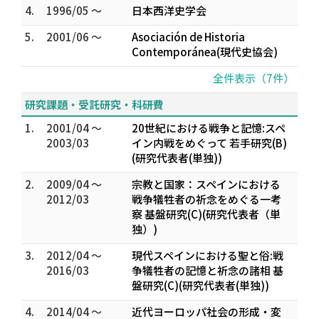
4.
1996/05 ～
日本西洋史学会
5.
2001/06 ～
Asociación de Historia
Contemporánea(現代史協会)
全件表示（7件）
研究課題・受託研究・科研費
1.
2001/04 ～
20世紀における戦争と記憶:スペ
2003/03
イン内戦をめぐって 若手研究(B)
(研究代表者(単独))
2.
2009/04 ～
宗教と国家：スペインにおける
2012/03
戦争犠牲者の祈念をめぐる一考
察 基盤研究(C)(研究代表者（単
独）)
3.
2012/04 ～
現代スペインにおける聖と俗:戦
2016/03
争犠牲者の記憶と祈念の諸相 基
盤研究(C)(研究代表者(単独))
4.
2014/04 ～
近代ヨーロッパ社会の形成・変