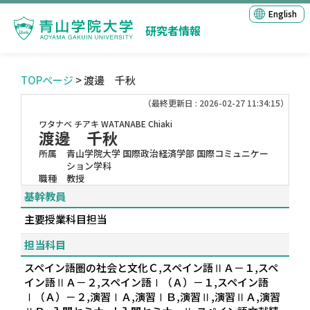
English
研究者情報
TOPページ
> 渡邊 千秋
（最終更新日 : 2026-02-27 11:34:15）
ワタナベ チアキ
WATANABE Chiaki
渡邊 千秋
所属
青山学院大学 国際政治経済学部 国際コミュニケー
ション学科
職種
教授
基幹教員
主要授業科目担当
担当科目
スペイン語圏の社会と文化Ｃ,スペイン語ⅡＡ－１,スペ
イン語ⅡＡ－２,スペイン語Ⅰ（Ａ）－１,スペイン語
Ⅰ（Ａ）－２,演習ⅠＡ,演習ⅠＢ,演習Ⅱ,演習ⅡＡ,演習