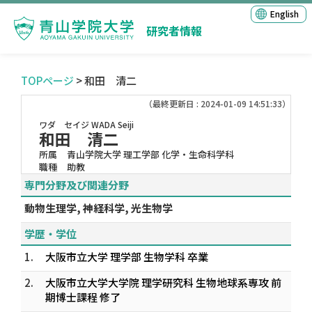
English
研究者情報
TOPページ
> 和田 清二
（最終更新日 : 2024-01-09 14:51:33）
ワダ セイジ
WADA Seiji
和田 清二
所属
青山学院大学 理工学部 化学・生命科学科
職種
助教
専門分野及び関連分野
動物生理学, 神経科学, 光生物学
学歴・学位
1.
大阪市立大学 理学部 生物学科 卒業
2.
大阪市立大学大学院 理学研究科 生物地球系専攻 前
期博士課程 修了