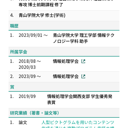
専攻 博士前期課程 修了
4.
青山学院大学 修士(学術)
職歴
1.
2023/09/01 ～
青山学院大学 理工学部 情報テク
ノロジー学科 助手
所属学会
1.
2018/08 ～
情報処理学会
2020/03
2.
2023/09 ～
情報処理学会
賞
1.
2019/09
情報処理学会関西支部 学生優秀発
表賞
研究業績（著書・論文等）
1.
論文
人型ピクトグラムを用いたコンテンツ