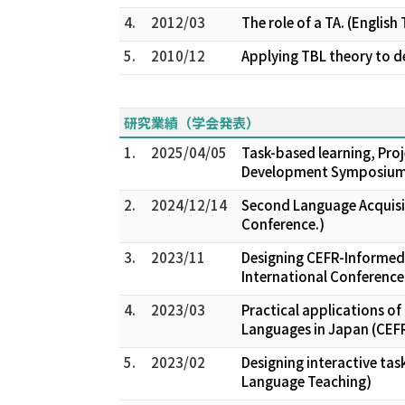
4.
2012/03
The role of a TA. (Englis
5.
2010/12
Applying TBL theory to dev
研究業績（学会発表）
1.
2025/04/05
Task-based learning, Proj
Development Symposium o
2.
2024/12/14
Second Language Acquisit
Conference.)
3.
2023/11
Designing CEFR-Informed 
International Conference
4.
2023/03
Practical applications o
Languages in Japan (CEF
5.
2023/02
Designing interactive ta
Language Teaching)