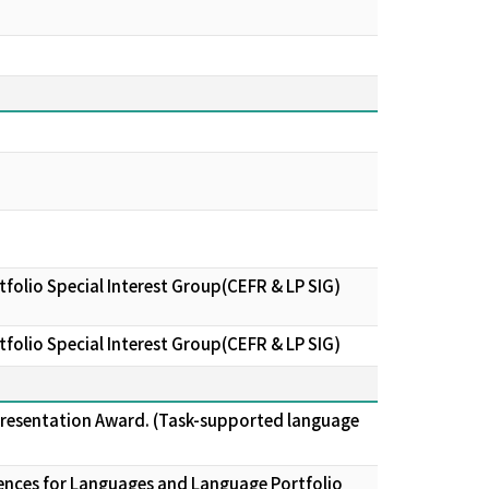
lio Special Interest Group(CEFR & LP SIG)
lio Special Interest Group(CEFR & LP SIG)
 Presentation Award. (Task-supported language
nces for Languages and Language Portfolio