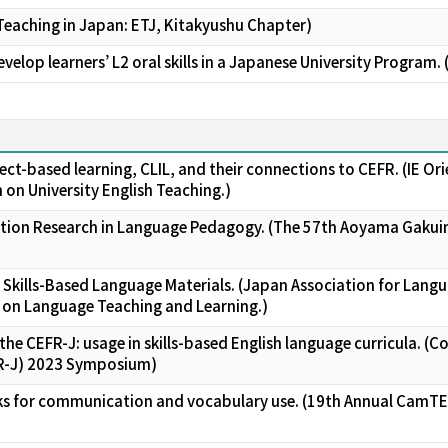
h Teaching in Japan: ETJ, Kitakyushu Chapter)
elop learners’ L2 oral skills in a Japanese University Program. 
ect-based learning, CLIL, and their connections to CEFR. (IE O
n University English Teaching.)
ion Research in Language Pedagogy. (The 57th Aoyama Gakuin U
Skills-Based Language Materials. (Japan Association for Lang
 on Language Teaching and Learning.)
f the CEFR-J: usage in skills-based English language curricula
R-J) 2023 Symposium)
sks for communication and vocabulary use. (19th Annual CamTE