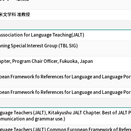
米文学科 准教授
ssociation for Language Teaching(JALT)
ning Special Interest Group (TBL SIG)
pter, Program Chair Officer, Fukuoka, Japan
an Framework fo References for Language and Language Portfo
an Framework fo References for Language and Language Portfo
guage Teachers (JALT), Kitakyushu JALT Chapter. Best of JALT
ommunication and grammar use.)
nguage Teachers (JALT) Common European Framework of Refere