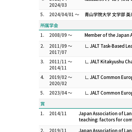
2024/03
5.
2024/04/01 ～
青山学院大学 文学部 英
所属学会
1.
2008/09 ～
Member of the Japan A
2.
2011/09 ～
∟ JALT Task-Based Lea
2017/07
3.
2011/11 ～
∟ JALT Kitakyushu Cha
2014/11
4.
2019/02 ～
∟ JALT Common Europe
2020/02
5.
2023/04 ～
∟ JALT Common Europe
賞
1.
2014/11
Japan Association of Lan
teaching: factors for c
2.
2019/11
Japan Association of La