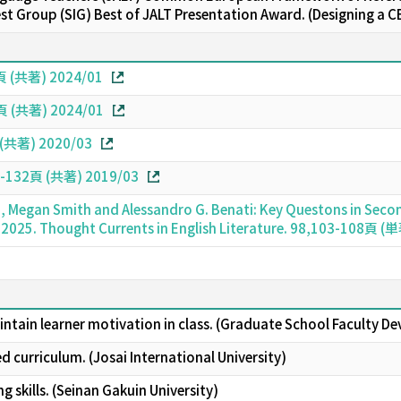
est Group (SIG) Best of JALT Presentation Award. (Designing a 
6頁 (共著) 2024/01
6頁 (共著) 2024/01
 (共著) 2020/03
1-132頁 (共著) 2019/03
n, Megan Smith and Alessandro G. Benati: Key Questons in Seco
, 2025. Thought Currents in English Literature. 98,103-108頁 (
ntain learner motivation in class. (Graduate School Faculty De
 curriculum. (Josai International University)
ng skills. (Seinan Gakuin University)