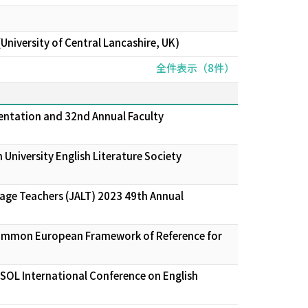
(University of Central Lancashire, UK)
全件表示（8件）
rientation and 32nd Annual Faculty
niversity English Literature Society
uage Teachers (JALT) 2023 49th Annual
. (Common European Framework of Reference for
SOL International Conference on English