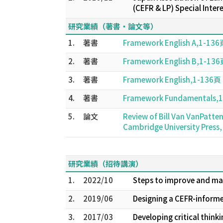
(CEFR & LP) Special Inter
研究業績（著書・論文等）
1.
著書
Framework English A,1-13
2.
著書
Framework English B,1-13
3.
著書
Framework English,1-136頁
4.
著書
Framework Fundamentals,
5.
論文
Review of Bill Van VanPatte
Cambridge University Press
研究業績（招待講演）
1.
2022/10
Steps to improve and mai
2.
2019/06
Designing a CEFR-informed
3.
2017/03
Developing critical thinki