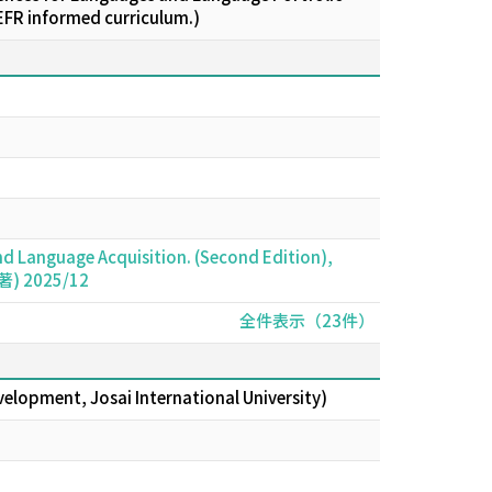
CEFR informed curriculum.)
nd Language Acquisition. (Second Edition),
単著) 2025/12
全件表示（23件）
velopment, Josai International University)