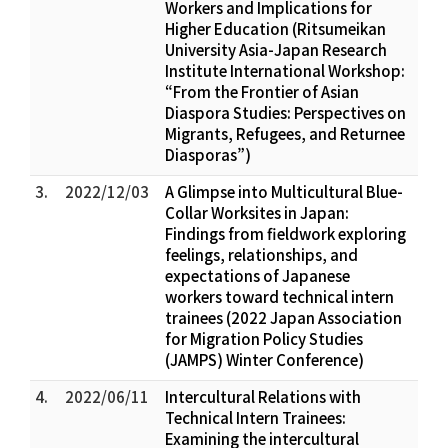
Workers and Implications for
Higher Education (Ritsumeikan
University Asia-Japan Research
Institute International Workshop:
“From the Frontier of Asian
Diaspora Studies: Perspectives on
Migrants, Refugees, and Returnee
Diasporas”)
3.
2022/12/03
A Glimpse into Multicultural Blue-
Collar Worksites in Japan:
Findings from fieldwork exploring
feelings, relationships, and
expectations of Japanese
workers toward technical intern
trainees (2022 Japan Association
for Migration Policy Studies
(JAMPS) Winter Conference)
4.
2022/06/11
Intercultural Relations with
Technical Intern Trainees:
Examining the intercultural