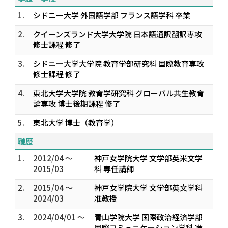
1.
シドニー大学 外国語学部 フランス語学科 卒業
2.
クイーンズランド大学大学院 日本語通訳翻訳専攻
修士課程 修了
3.
シドニー大学大学院 教育学部研究科 国際教育専攻
修士課程 修了
4.
東北大学大学院 教育学研究科 グローバル共生教育
論専攻 博士後期課程 修了
5.
東北大学 博士（教育学）
職歴
1.
2012/04 ～
神戸女学院大学 文学部英米文学
2015/03
科 専任講師
2.
2015/04 ～
神戸女学院大学 文学部英文学科
2024/03
准教授
3.
2024/04/01 ～
青山学院大学 国際政治経済学部
国際コミュニケーション学科 准