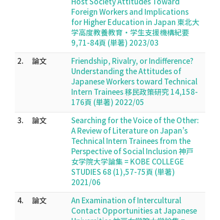
Host Society Attitudes Toward
Foreign Workers and Implications
for Higher Education in Japan 東北大
学高度教養教育・学生支援機構紀要
9,71-84頁 (単著) 2023/03
2.
論文
Friendship, Rivalry, or Indifference?
Understanding the Attitudes of
Japanese Workers toward Technical
Intern Trainees 移民政策研究 14,158-
176頁 (単著) 2022/05
3.
論文
Searching for the Voice of the Other:
A Review of Literature on Japan’s
Technical Intern Trainees from the
Perspective of Social Inclusion 神戸
女学院大学論集 = KOBE COLLEGE
STUDIES 68 (1),57-75頁 (単著)
2021/06
4.
論文
An Examination of Intercultural
Contact Opportunities at Japanese