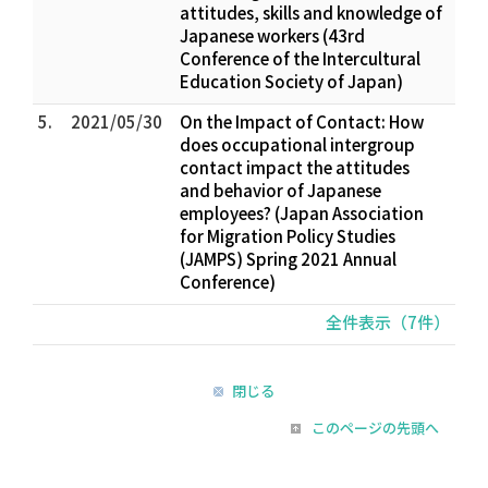
attitudes, skills and knowledge of
Japanese workers (43rd
Conference of the Intercultural
Education Society of Japan)
5.
2021/05/30
On the Impact of Contact: How
does occupational intergroup
contact impact the attitudes
and behavior of Japanese
employees? (Japan Association
for Migration Policy Studies
(JAMPS) Spring 2021 Annual
Conference)
全件表示（7件）
閉じる
このページの先頭へ