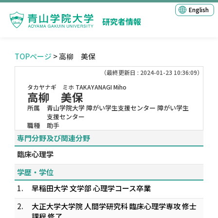
English
研究者情報
TOPページ
> 高柳 美保
（最終更新日 : 2024-01-23 10:36:09）
タカヤナギ ミホ
TAKAYANAGI Miho
高柳 美保
所属
青山学院大学 障がい学生支援センター 障がい学生
支援センター
職種
助手
専門分野及び関連分野
臨床心理学
学歴・学位
1.
早稲田大学 文学部 心理学コース卒業
2.
大正大学大学院 人間学研究科 臨床心理学専攻 修士
課程 修了