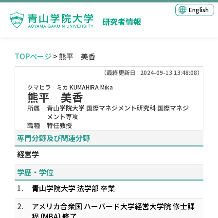
English
研究者情報
TOPページ
> 熊平 美香
（最終更新日 : 2024-09-13 13:48:08）
クマヒラ ミカ
KUMAHIRA Mika
熊平 美香
所属
青山学院大学 国際マネジメント研究科 国際マネジ
メント専攻
職種
特任教授
専門分野及び関連分野
経営学
学歴・学位
1.
青山学院大学 法学部 卒業
2.
アメリカ合衆国 ハーバード大学経営大学院 修士課
程 (MBA) 修了