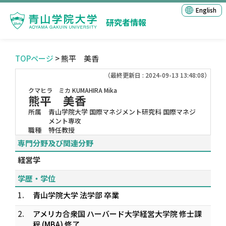
English
研究者情報
TOPページ
> 熊平 美香
（最終更新日 : 2024-09-13 13:48:08）
クマヒラ ミカ
KUMAHIRA Mika
熊平 美香
所属
青山学院大学 国際マネジメント研究科 国際マネジ
メント専攻
職種
特任教授
専門分野及び関連分野
経営学
学歴・学位
1.
青山学院大学 法学部 卒業
2.
アメリカ合衆国 ハーバード大学経営大学院 修士課
程 (MBA) 修了