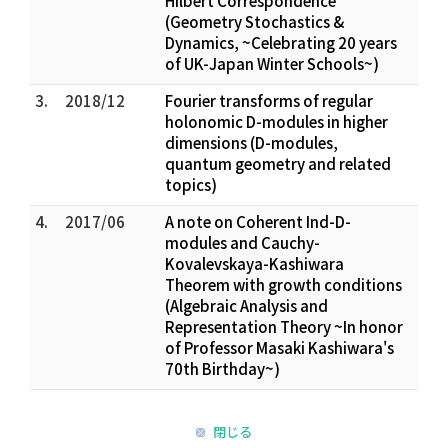
Hilbert Correspondence
(Geometry Stochastics &
Dynamics, ~Celebrating 20 years
of UK-Japan Winter Schools~)
3.
2018/12
Fourier transforms of regular
holonomic D-modules in higher
dimensions (D-modules,
quantum geometry and related
topics)
4.
2017/06
A note on Coherent Ind-D-
modules and Cauchy-
Kovalevskaya-Kashiwara
Theorem with growth conditions
(Algebraic Analysis and
Representation Theory ~In honor
of Professor Masaki Kashiwara's
70th Birthday~)
閉じる