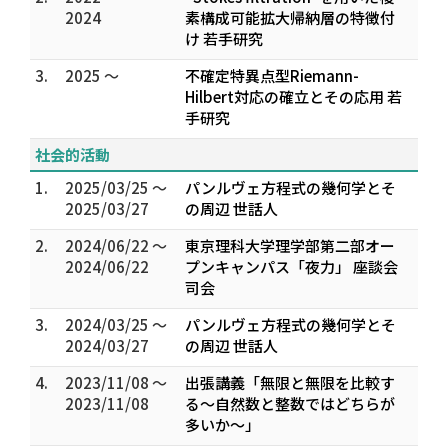
2024
素構成可能拡大帰納層の特徴付
け 若手研究
3.
2025 ～
不確定特異点型Riemann-
Hilbert対応の確立とその応用 若
手研究
社会的活動
1.
2025/03/25 ～
パンルヴェ方程式の幾何学とそ
2025/03/27
の周辺 世話人
2.
2024/06/22 ～
東京理科大学理学部第二部オー
2024/06/22
プンキャンパス「夜力」 座談会
司会
3.
2024/03/25 ～
パンルヴェ方程式の幾何学とそ
2024/03/27
の周辺 世話人
4.
2023/11/08 ～
出張講義「無限と無限を比較す
2023/11/08
る〜自然数と整数ではどちらが
多いか〜」