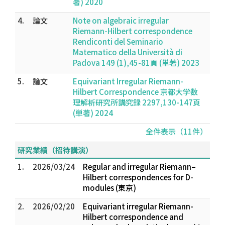
著) 2020
4.
論文
Note on algebraic irregular
Riemann-Hilbert correspondence
Rendiconti del Seminario
Matematico della Università di
Padova 149 (1),45-81頁 (単著) 2023
5.
論文
Equivariant Irregular Riemann-
Hilbert Correspondence 京都大学数
理解析研究所講究録 2297,130-147頁
(単著) 2024
全件表示（11件）
研究業績（招待講演）
1.
2026/03/24
Regular and irregular Riemann–
Hilbert correspondences for D-
modules (東京)
2.
2026/02/20
Equivariant irregular Riemann-
Hilbert correspondence and