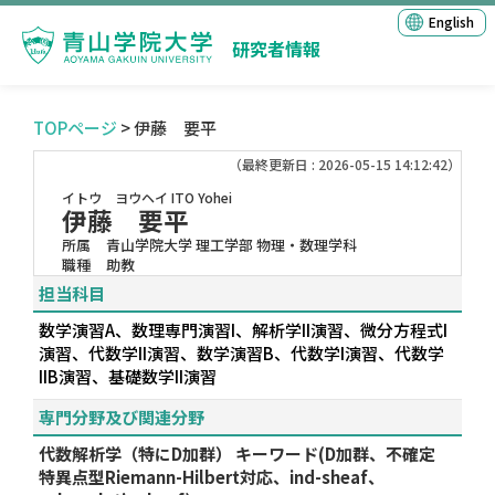
English
研究者情報
TOPページ
> 伊藤 要平
（最終更新日 : 2026-05-15 14:12:42）
イトウ ヨウヘイ
ITO Yohei
伊藤 要平
所属
青山学院大学 理工学部 物理・数理学科
職種
助教
担当科目
数学演習A、数理専門演習I、解析学II演習、微分方程式I
演習、代数学II演習、数学演習B、代数学I演習、代数学
IIB演習、基礎数学II演習
専門分野及び関連分野
代数解析学（特にD加群） キーワード(D加群、不確定
特異点型Riemann-Hilbert対応、ind-sheaf、