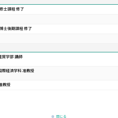
修士課程 修了
 博士後期課程 修了
経貿学部 講師
国際経済学科 准教授
准教授
閉じる