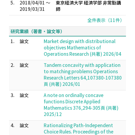
5.
2018/04/01 ～
東京経済大学 経済学部 非常勤講
2019/03/31
師
全件表示（11件）
研究業績（著書・論文等）
1.
論文
Market design with distributional
objectives Mathematics of
Operations Research (共著) 2026/04
2.
論文
Tandem concavity with application
to matching problems Operations
Research Letters 64,107380-107380
頁 (共著) 2026/01
3.
論文
A note on ordinally concave
functions Discrete Applied
Mathematics 376,294-305頁 (共著)
2025/12
4.
論文
Rationalizing Path-Independent
Choice Rules. Proceedings of the