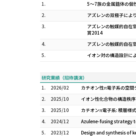
1.
5～7族の金属錯体の個
2.
アズレンの双極子により
3.
アズレンの触媒的自在官
賞2014
4.
アズレンの触媒的自在官
5.
イオン対の構造設計によ
研究業績（招待講演）
1.
2026/02
カチオン性π電子系の空間
2.
2025/10
イオン性化合物の構造秩序に
3.
2025/10
カチオンπ電子系: 積層様
4.
2024/12
Azulene-fusing strategy t
5.
2023/12
Design and synthesis of k