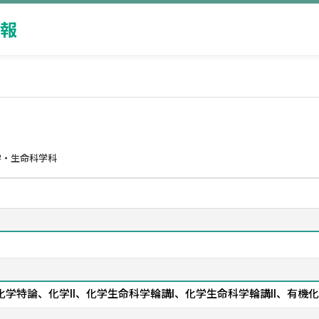
報
学・生命科学科
学特論、化学II、化学生命科学輪講I、化学生命科学輪講II、有機化