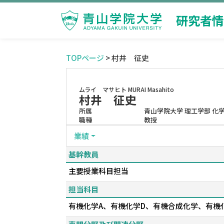
研究者情
TOPページ
> 村井 征史
ムライ マサヒト
MURAI Masahito
村井 征史
所属
青山学院大学 理工学部 化
職種
教授
業績
基幹教員
主要授業科目担当
担当科目
有機化学A、有機化学D、有機合成化学、有機化