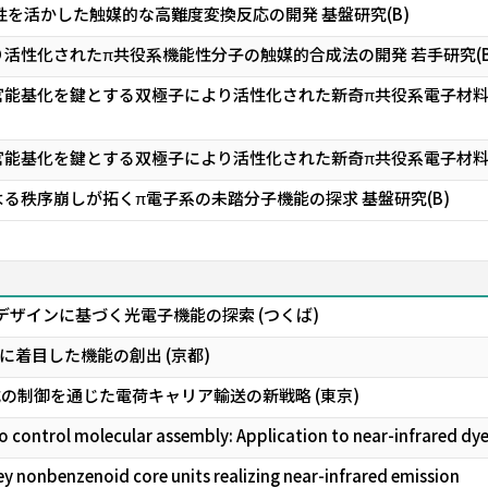
性を活かした触媒的な高難度変換反応の開発 基盤研究(B)
活性化されたπ共役系機能性分子の触媒的合成法の開発 若手研究(B
能基化を鍵とする双極子により活性化された新奇π共役系電子材料の開
能基化を鍵とする双極子により活性化された新奇π共役系電子材料の
る秩序崩しが拓くπ電子系の未踏分子機能の探求 基盤研究(B)
デザインに基づく光電子機能の探索 (つくば)
着目した機能の創出 (京都)
式の制御を通じた電荷キャリア輸送の新戦略 (東京)
o control molecular assembly: Application to near-infrared dye
ey nonbenzenoid core units realizing near-infrared emission