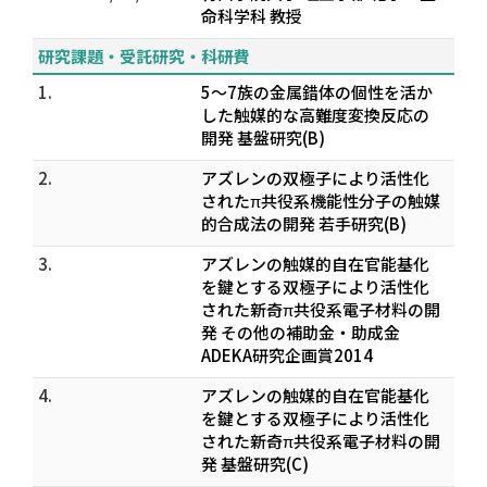
命科学科 教授
研究課題・受託研究・科研費
1.
5～7族の金属錯体の個性を活か
した触媒的な高難度変換反応の
開発 基盤研究(B)
2.
アズレンの双極子により活性化
されたπ共役系機能性分子の触媒
的合成法の開発 若手研究(B)
3.
アズレンの触媒的自在官能基化
を鍵とする双極子により活性化
された新奇π共役系電子材料の開
発 その他の補助金・助成金
ADEKA研究企画賞2014
4.
アズレンの触媒的自在官能基化
を鍵とする双極子により活性化
された新奇π共役系電子材料の開
発 基盤研究(C)