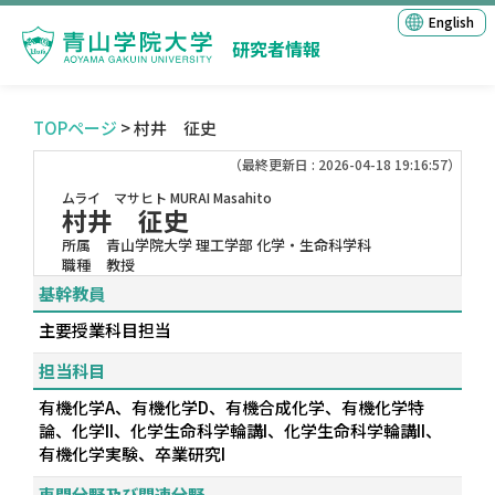
English
研究者情報
TOPページ
> 村井 征史
（最終更新日 : 2026-04-18 19:16:57）
ムライ マサヒト
MURAI Masahito
村井 征史
所属
青山学院大学 理工学部 化学・生命科学科
職種
教授
基幹教員
主要授業科目担当
担当科目
有機化学A、有機化学D、有機合成化学、有機化学特
論、化学II、化学生命科学輪講I、化学生命科学輪講II、
有機化学実験、卒業研究I
専門分野及び関連分野