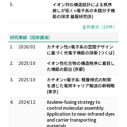
5.
イオン対の構造設計による秩序
崩しが拓くπ電子系の未踏分子機
能の探求 基盤研究(B)
全件表示（18件）
研究業績（招待講演）
1.
2026/02
カチオン性π電子系の空間デザイン
に基づく光電子機能の探索 (つくば)
2.
2025/10
イオン性化合物の構造秩序に着目し
た機能の創出 (京都)
3.
2025/10
カチオンπ電子系: 積層様式の制御
を通じた電荷キャリア輸送の新戦略
(東京)
4.
2024/12
Azulene-fusing strategy to
control molecular assembly:
Application to near-infrared dyes
and carrier transporting
materials