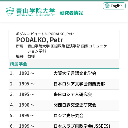
English
研究者情報
ポダルコ ピョートル
PODALKO, Petr
PODALKO, Petr
所属
青山学院大学 国際政治経済学部 国際コミュニケー
ション学科
職種
教授
所属学会
1.
1993 ～
大阪大学言語文化学会
2.
1995 ～
日本ロシア文学会関西支部
3.
1995 ～
来日ロシア人研究会
4.
1998 ～
関西日露交流史研究会
5.
1999 ～
ロシア史研究会
6.
1999 ～
日本スラブ東欧学会(JSSEES)