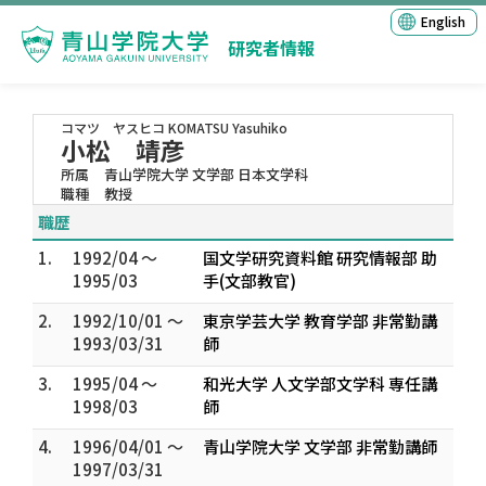
English
研究者情報
コマツ ヤスヒコ
KOMATSU Yasuhiko
小松 靖彦
所属
青山学院大学 文学部 日本文学科
職種
教授
職歴
1.
1992/04 ～
国文学研究資料館 研究情報部 助
1995/03
手(文部教官)
2.
1992/10/01 ～
東京学芸大学 教育学部 非常勤講
1993/03/31
師
3.
1995/04 ～
和光大学 人文学部文学科 専任講
1998/03
師
4.
1996/04/01 ～
青山学院大学 文学部 非常勤講師
1997/03/31