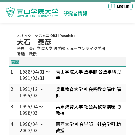
English
研究者情報
オオイシ ヤスヒコ
OISHI Yasuhiko
大石 泰彦
所属
青山学院大学 法学部 ヒューマンライツ学科
職種
教授
職歴
1.
1988/04/01 ～
青山学院大学 法学部 公法学科 助
1991/03/31
手
2.
1991/12 ～
兵庫教育大学 社会系教育講座 講
1995/03
師
3.
1995/04 ～
兵庫教育大学 社会系教育講座 助
1996/03
教授
4.
1996/04 ～
関西大学 社会学部 社会学科 助
2003/03
教授