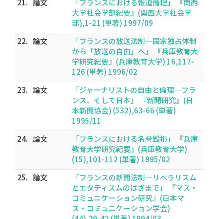
21.
論文
「フランスにおける報道倫理」 『関西
大学社会学部紀要』(関西大学社会学
部),1-21 (単著) 1997/09
22.
論文
「フランスの放送法制―国家独占体制
から「放送の自由」へ」 『兵庫教育大
学研究紀要』(兵庫教育大学) 16,117-
126 (単著) 1996/02
23.
論文
「ジャーナリストの自由と倫理―フラ
ンス、そして日本」 『新聞研究』(日
本新聞協会) (532),63-66 (単著)
1995/11
24.
論文
「フランスにおける名誉毀損」 『兵庫
教育大学研究紀要』(兵庫教育大学)
(15),101-112 (単著) 1995/02
25.
論文
「フランスの新聞法制―リベラリスム
とエタティスムのはざまで」 『マス・
コミュニケーション研究』(日本マ
ス・コミュニケーション学会)
(44),29-42 (単著) 1994/03