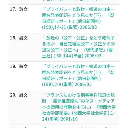
17.
論文
「プライバシーと取材・報道の自由―
匿名発表問題をどう見るか(下)」 『朝
日総研リポート』(朝日新聞社)
(190),14-21 (単著) 2006/03
18.
論文
「放送の『公平・公正』をどう確保す
るのか―自己完結型公平・公正から参
加型公平・公正へ」 『現代思想』(青
土社),138-144 (単著) 2006/03
19.
論文
「プライバシーと取材・報道の自由―
匿名発表問題をどう見るか(上)」 『朝
日総研リポート』(朝日新聞社)
(189),2-9 (単著) 2006/02
20.
論文
「フランスにおける刑事事件報道の規
制―“無罪推定原則”のマス・メディア
への適用の問題を中心に」 『関西大学
社会学部紀要』(関西大学社会学部),1-
24 (単著) 2001/10