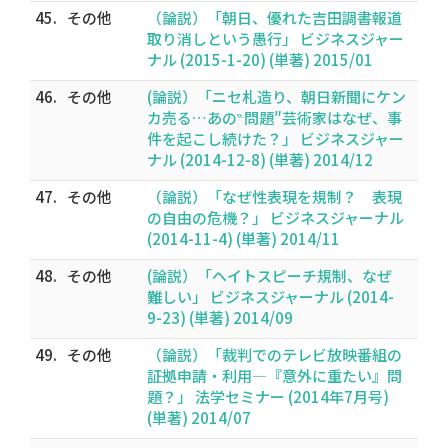
45.
その他
（論説）「朝日、優れた吉田調書報道
取り消しという愚行」 ビジネスジャー
ナル (2015-1-20) (単著) 2015/01
46.
その他
(論説）「ニセ札造り、朝日新聞にケン
カ売る…あの‶問題″芸術家はなぜ、事
件を起こし続けた？」 ビジネスジャー
ナル (2014-12-8) (単著) 2014/12
47.
その他
（論説）「なぜ性表現を規制？ 表現
の自由の危機？」 ビジネスジャーナル
(2014-11-4) (単著) 2014/11
48.
その他
(論説）「ヘイトスピーチ規制、なぜ
難しい」 ビジネスジャーナル (2014-
9-23) (単著) 2014/09
49.
その他
（論説）「裁判でのテレビ放映番組の
証拠申請・利用―『意外に重たい』問
題？」 法学セミナー (2014年7月号)
(単著) 2014/07