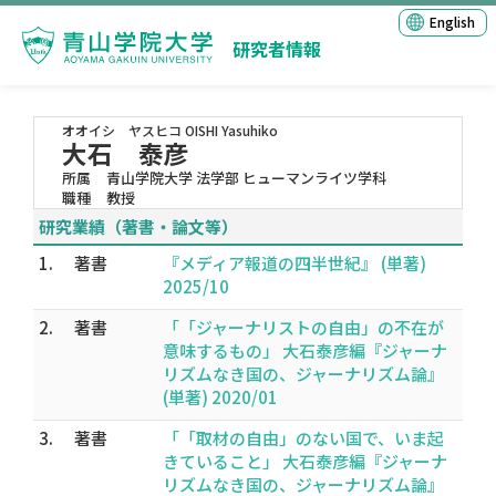
English
研究者情報
オオイシ ヤスヒコ
OISHI Yasuhiko
大石 泰彦
所属
青山学院大学 法学部 ヒューマンライツ学科
職種
教授
研究業績（著書・論文等）
1.
著書
『メディア報道の四半世紀』 (単著)
2025/10
2.
著書
「「ジャーナリストの自由」の不在が
意味するもの」 大石泰彦編『ジャーナ
リズムなき国の、ジャーナリズム論』
(単著) 2020/01
3.
著書
「「取材の自由」のない国で、いま起
きていること」 大石泰彦編『ジャーナ
リズムなき国の、ジャーナリズム論』