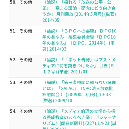
50.
その他
（論説）「揺れる『放送の公平・公
正』―高まる議論・疑念にどう向き合
うか」 月刊民放 (2014年5月号) (単著)
2014/05
51.
その他
（論説）「ＢＰＯへの要望」 ＢＰО10
年のあゆみ・編集委員会編『ＢＰО10
年のあゆみ』（ＢＰО、2014年） (単
著) 2014/03
52.
その他
（論説）「「ネット告発」はマス・メ
ディアに何を突きつけたか」 世界 (８
１２号) (単著) 2011/01
53.
その他
（論説）「第三者機関に頼らない倫理
とは」 『GALAC』（NPO法人放送批
評懇談会 ） (2009年10月号),30-33
(単著) 2009/10
54.
その他
（論説）「メディア倫理の立場から探
る養成教育のあるべき姿」 『ジャーナ
リズム』(朝日新聞社) (227),14-21 (単