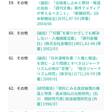
59.
その他
（論説）「出版差し止めと取材・報道
の自由―『週刊文春』事件でメディア
が考えるべきこと」 『新聞研究』(日
本新聞協会) (635),47-50 (単著)
2004/06
60.
その他
(論説)「“印籠”を振りかざしても解決
しない―人権擁護法案」 『週刊金曜
日』(株式会社金曜日) (401),62-66 (単
著) 2002/03
61.
その他
(論説)「日弁連報告書『人権と報道』
を読む―より問題とすべきはジャーナ
リズムの側の“怠慢”」 『総合ジャーナ
リズム研究』(東京社) (171),56-59 (単
著) 2000/01
62.
その他
(研究報告)『資料にみる放送倫理の構
造と特質―英米独仏の比較研究』(石
川 明研究代表) 放送倫理研究会 (共
著) 1996/07