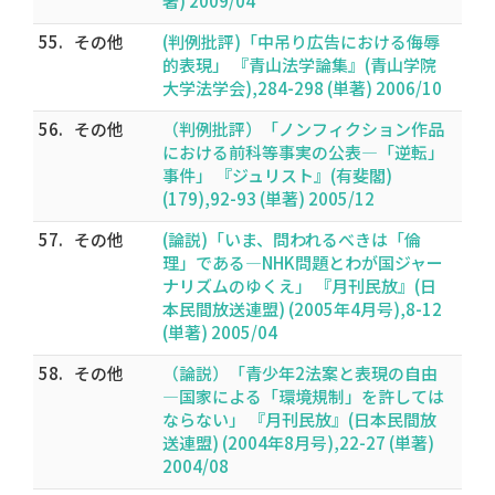
著) 2009/04
55.
その他
(判例批評)「中吊り広告における侮辱
的表現」 『青山法学論集』(青山学院
大学法学会),284-298 (単著) 2006/10
56.
その他
（判例批評）「ノンフィクション作品
における前科等事実の公表―「逆転」
事件」 『ジュリスト』(有斐閣)
(179),92-93 (単著) 2005/12
57.
その他
(論説)「いま、問われるべきは「倫
理」である―NHK問題とわが国ジャー
ナリズムのゆくえ」 『月刊民放』(日
本民間放送連盟) (2005年4月号),8-12
(単著) 2005/04
58.
その他
（論説）「青少年2法案と表現の自由
―国家による「環境規制」を許しては
ならない」 『月刊民放』(日本民間放
送連盟) (2004年8月号),22-27 (単著)
2004/08