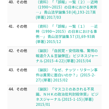
40.
その他
（資料）「「誤報」一覧（２）―近時
（1990～2015）の日本における実例
―」 青山法学論集 58 (4),193-217頁
(単著) 2017/03
41.
その他
（資料）「「誤報」一覧（１） ―近
時（1990～2015）の日本における事
例―」 青山法学論集 57 (3),69-93頁
(単著) 2015/12
42.
その他
（論説）「自民党・安倍政権、驚愕の
報道介入＆言論弾圧」 ビジネスジャー
ナル (2015-4-22) (単著) 2015/04
43.
その他
（論説）「なぜ、ナッツ・リターン事
件は異常に面白いのか？」 (2015-2-
27) (単著) 2015/02
44.
その他
（論説）「マスコミのあきれる不見
識、ＮＨＫの政治批判封殺体質」 ビジ
ネスジャーナル (2015-1-15) (単著)
2015/01